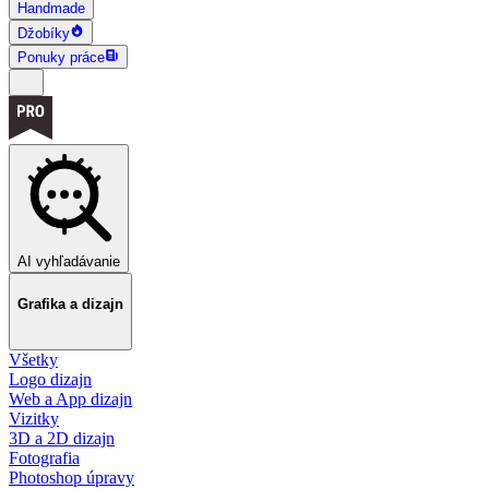
Handmade
Džobíky
Ponuky práce
AI vyhľadávanie
Grafika a dizajn
Všetky
Logo dizajn
Web a App dizajn
Vizitky
3D a 2D dizajn
Fotografia
Photoshop úpravy