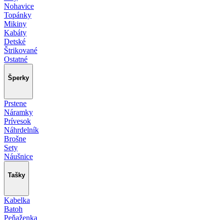
Nohavice
Topánky
Mikiny
Kabáty
Detské
Štrikované
Ostatné
Šperky
Prstene
Náramky
Prívesok
Náhrdelník
Brošne
Sety
Náušnice
Tašky
Kabelka
Batoh
Peňaženka