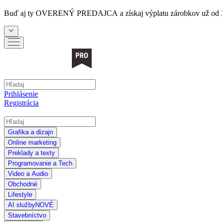
Buď aj ty
OVERENÝ PREDAJCA
a získaj výplatu zárobkov už od 
Prihlásenie
Registrácia
Grafika a dizajn
Online marketing
Preklady a texty
Programovanie a Tech
Video a Audio
Obchodné
Lifestyle
AI služby
NOVÉ
Stavebníctvo