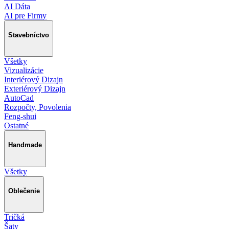
AI Dáta
AI pre Firmy
Stavebníctvo
Všetky
Vizualizácie
Interiérový Dizajn
Exteriérový Dizajn
AutoCad
Rozpočty, Povolenia
Feng-shui
Ostatné
Handmade
Všetky
Oblečenie
Tričká
Šaty