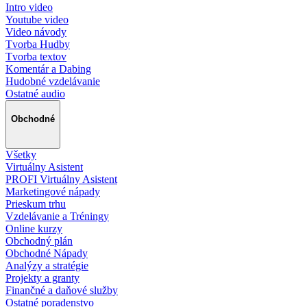
Intro video
Youtube video
Video návody
Tvorba Hudby
Tvorba textov
Komentár a Dabing
Hudobné vzdelávanie
Ostatné audio
Obchodné
Všetky
Virtuálny Asistent
PROFI Virtuálny Asistent
Marketingové nápady
Prieskum trhu
Vzdelávanie a Tréningy
Online kurzy
Obchodný plán
Obchodné Nápady
Analýzy a stratégie
Projekty a granty
Finančné a daňové služby
Ostatné poradenstvo