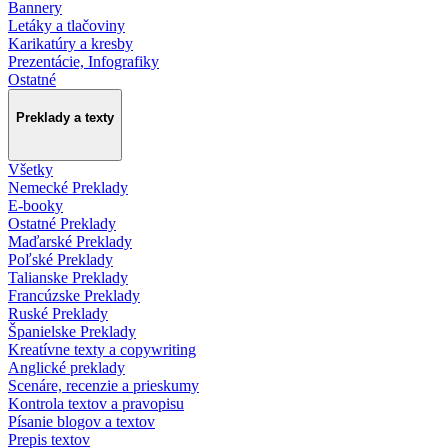
Bannery
Letáky a tlačoviny
Karikatúry a kresby
Prezentácie, Infografiky
Ostatné
Preklady a texty
Všetky
Nemecké Preklady
E-booky
Ostatné Preklady
Maďarské Preklady
Poľské Preklady
Talianske Preklady
Francúzske Preklady
Ruské Preklady
Španielske Preklady
Kreatívne texty a copywriting
Anglické preklady
Scenáre, recenzie a prieskumy
Kontrola textov a pravopisu
Písanie blogov a textov
Prepis textov