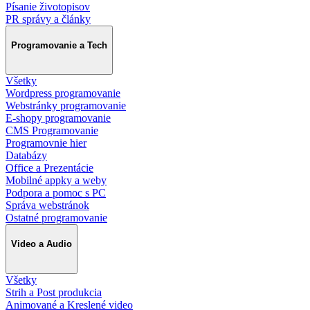
Písanie životopisov
PR správy a články
Programovanie a Tech
Všetky
Wordpress programovanie
Webstránky programovanie
E-shopy programovanie
CMS Programovanie
Programovnie hier
Databázy
Office a Prezentácie
Mobilné appky a weby
Podpora a pomoc s PC
Správa webstránok
Ostatné programovanie
Video a Audio
Všetky
Strih a Post produkcia
Animované a Kreslené video