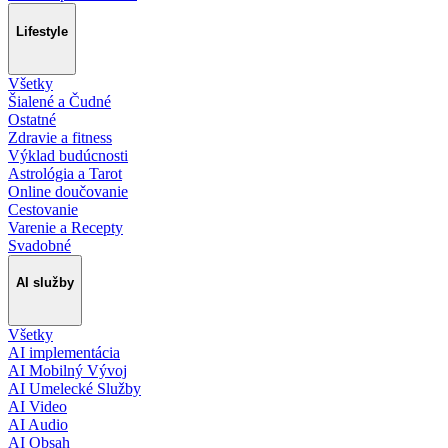
Lifestyle
Všetky
Šialené a Čudné
Ostatné
Zdravie a fitness
Výklad budúcnosti
Astrológia a Tarot
Online doučovanie
Cestovanie
Varenie a Recepty
Svadobné
AI služby
Všetky
AI implementácia
AI Mobilný Vývoj
AI Umelecké Služby
AI Video
AI Audio
AI Obsah