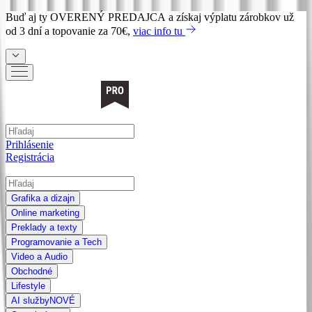
Buď aj ty
OVERENÝ PREDAJCA
a získaj výplatu zárobkov už
od 3 dní a topovanie za 70€,
viac info tu
Prihlásenie
Registrácia
Grafika a dizajn
Online marketing
Preklady a texty
Programovanie a Tech
Video a Audio
Obchodné
Lifestyle
AI služby
NOVÉ