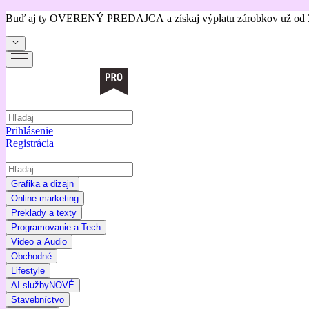
Buď aj ty
OVERENÝ PREDAJCA
a získaj výplatu zárobkov už od 
Prihlásenie
Registrácia
Grafika a dizajn
Online marketing
Preklady a texty
Programovanie a Tech
Video a Audio
Obchodné
Lifestyle
AI služby
NOVÉ
Stavebníctvo