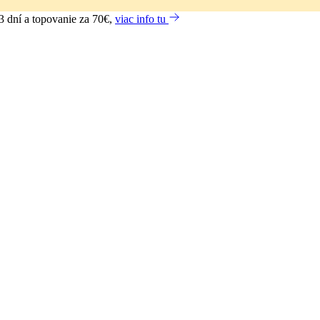
3 dní a topovanie za 70€,
viac info tu