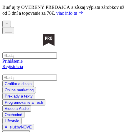
Buď aj ty
OVERENÝ PREDAJCA
a získaj výplatu zárobkov už
od 3 dní a topovanie za 70€,
viac info tu
Prihlásenie
Registrácia
Grafika a dizajn
Online marketing
Preklady a texty
Programovanie a Tech
Video a Audio
Obchodné
Lifestyle
AI služby
NOVÉ