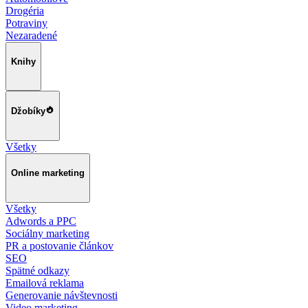
Drogéria
Potraviny
Nezaradené
Knihy
Džobíky
Všetky
Online marketing
Všetky
Adwords a PPC
Sociálny marketing
PR a postovanie článkov
SEO
Spätné odkazy
Emailová reklama
Generovanie návštevnosti
Video marketing