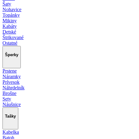
Šaty
Nohavice
Topánky
Mikiny
Kabáty
Detské
Štrikované
Ostatné
Šperky
Prstene
Náramky
Prívesok
Náhrdelník
Brošne
Sety
Náušnice
Tašky
Kabelka
Batoh