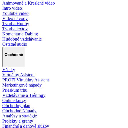
Animované a Kreslené video
Intro video
Youtube video
Video návody
Tvorba Hudby
Tvorba textov
Komentár a Dabing
Hudobné vzdelávanie
Ostatné audio
Obchodné
Všetky
Virtuálny Asistent
PROFI Virtuálny Asistent
Marketingové nápady
Prieskum trhu
Vzdelávanie a Tréningy
Online kurzy
Obchodný plán
Obchodné Nápady
Analýzy a stratégie
Projekty a granty
Finančné a daňové služby