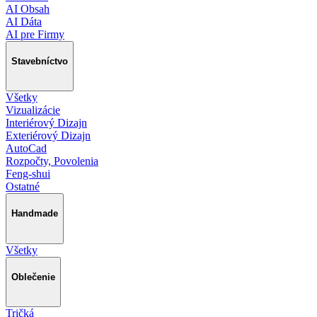
AI Obsah
AI Dáta
AI pre Firmy
Stavebníctvo
Všetky
Vizualizácie
Interiérový Dizajn
Exteriérový Dizajn
AutoCad
Rozpočty, Povolenia
Feng-shui
Ostatné
Handmade
Všetky
Oblečenie
Tričká