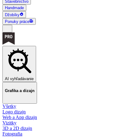
Stavebníctvo
Handmade
Džobíky
Ponuky práce
AI vyhľadávanie
Grafika a dizajn
Všetky
Logo dizajn
Web a App dizajn
Vizitky
3D a 2D dizajn
Fotografia