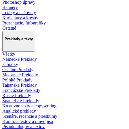
Photoshop úpravy
Bannery
Letáky a tlačoviny
Karikatúry a kresby
Prezentácie, Infografiky
Ostatné
Preklady a texty
Všetky
Nemecké Preklady
E-booky
Ostatné Preklady
Maďarské Preklady
Poľské Preklady
Talianske Preklady
Francúzske Preklady
Ruské Preklady
Španielske Preklady
Kreatívne texty a copywriting
Anglické preklady
Scenáre, recenzie a prieskumy
Kontrola textov a pravopisu
Písanie blogov a textov