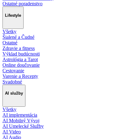
Ostatné poradenstvo
Lifestyle
Všetky
Šialené a Čudné
Ostatné
Zdravie a fitness
Výklad budúcnosti
Astrológia a Tarot
Online doučovanie
Cestovanie
Varenie a Recepty
Svadobné
AI služby
Všetky
AI implementácia
AI Mobilný Vývoj
AI Umelecké Služby
AI Video
AI Audio