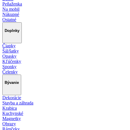
Peňaženka
Na mobil
Nákupné
Ostatné
Doplnky
Čiapky
Šál/šatky
Opasky
Kľúčenky
Sponky
Čelenky
Bývanie
Dekorácie
Stavba a záhrada
Krabica
Kuchynské
Magnetky
Obrazy
Rámčeky