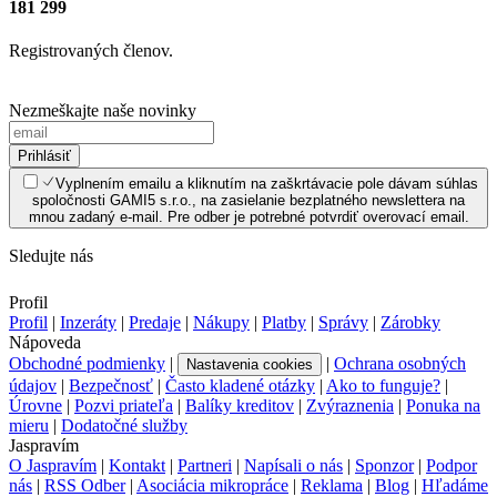
181 299
Registrovaných členov.
Nezmeškajte naše novinky
Prihlásiť
Vyplnením emailu a kliknutím na zaškrtávacie pole dávam súhlas
spoločnosti GAMI5 s.r.o., na zasielanie bezplatného newslettera na
mnou zadaný e-mail. Pre odber je potrebné potvrdiť overovací email.
Sledujte nás
Profil
Profil
|
Inzeráty
|
Predaje
|
Nákupy
|
Platby
|
Správy
|
Zárobky
Nápoveda
Obchodné podmienky
|
|
Ochrana osobných
Nastavenia cookies
údajov
|
Bezpečnosť
|
Často kladené otázky
|
Ako to funguje?
|
Úrovne
|
Pozvi priateľa
|
Balíky kreditov
|
Zvýraznenia
|
Ponuka na
mieru
|
Dodatočné služby
Jaspravím
O Jaspravím
|
Kontakt
|
Partneri
|
Napísali o nás
|
Sponzor
|
Podpor
nás
|
RSS Odber
|
Asociácia mikropráce
|
Reklama
|
Blog
|
Hľadáme