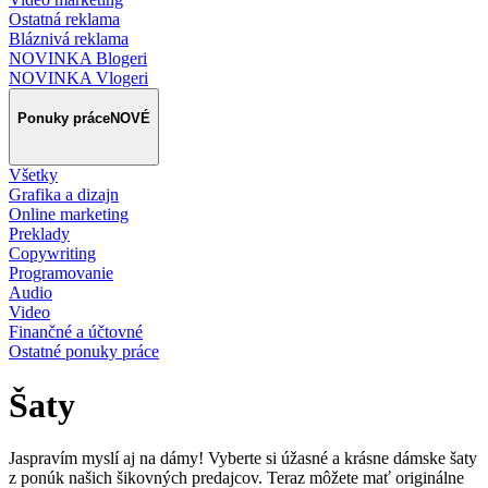
Ostatná reklama
Bláznivá reklama
NOVINKA Blogeri
NOVINKA Vlogeri
Ponuky práce
NOVÉ
Všetky
Grafika a dizajn
Online marketing
Preklady
Copywriting
Programovanie
Audio
Video
Finančné a účtovné
Ostatné ponuky práce
Šaty
Jaspravím myslí aj na dámy! Vyberte si úžasné a krásne dámske šaty
z ponúk našich šikovných predajcov. Teraz môžete mať originálne