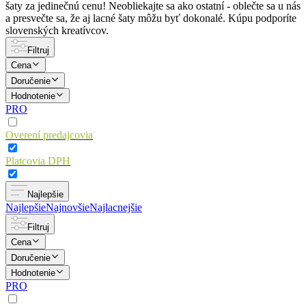
šaty za jedinečnú cenu! Neobliekajte sa ako ostatní - oblečte sa u nás
a presvečte sa, že aj lacné šaty môžu byť dokonalé. Kúpu podporíte
slovenských kreatívcov.
Filtruj
Cena
Doručenie
Hodnotenie
PRO
Overení predajcovia
Platcovia DPH
Najlepšie
Najlepšie
Najnovšie
Najlacnejšie
Filtruj
Cena
Doručenie
Hodnotenie
PRO