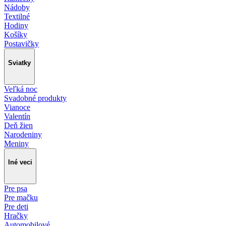
Nádoby
Textilné
Hodiny
Košíky
Postavičky
Sviatky
Veľká noc
Svadobné produkty
Vianoce
Valentín
Deň žien
Narodeniny
Meniny
Iné veci
Pre psa
Pre mačku
Pre deti
Hračky
Automobilové