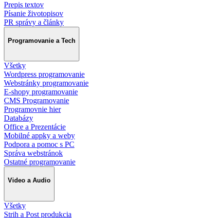
Prepis textov
Písanie životopisov
PR správy a články
Programovanie a Tech
Všetky
Wordpress programovanie
Webstránky programovanie
E-shopy programovanie
CMS Programovanie
Programovnie hier
Databázy
Office a Prezentácie
Mobilné appky a weby
Podpora a pomoc s PC
Správa webstránok
Ostatné programovanie
Video a Audio
Všetky
Strih a Post produkcia