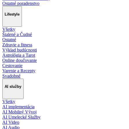
Ostatné poradenstvo
Lifestyle
Všetky
Šialené a Čudné
Ostatné
Zdravie a fitness
Výklad budúcnosti
Astrológia a Tarot
Online doučovanie
Cestovanie
Varenie a Recepty
Svadobné
AI služby
Všetky
AI implementácia
AI Mobilný Vývoj
AI Umelecké Služby
AI Video
AI Audio