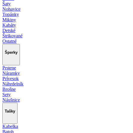
Šaty
Nohavice
Topánky
Mikiny
Kabáty
Detské
Štrikované
Ostatné
Šperky
Prstene
Náramky
Prívesok
Náhrdelník
Brošne
Sety
Náušnice
Tašky
Kabelka
Batoh