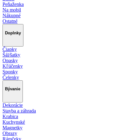
Peňaženka
Na mobil
Nákupné
Ostatné
Doplnky
Čiapky
Šál/šatky
Opasky
Kľúčenky
Sponky
Čelenky
Bývanie
Dekorácie
Stavba a záhrada
Krabica
Kuchynské
Magnetky
Obrazy
Rámčeky