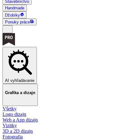
Stavebníctvo
Handmade
Džobíky
Ponuky práce
AI vyhľadávanie
Grafika a dizajn
Všetky
Logo dizajn
Web a App dizajn
Vizitky
3D a 2D dizajn
Fotografia