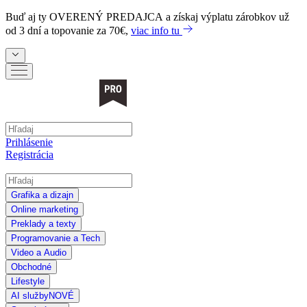
Buď aj ty
OVERENÝ PREDAJCA
a získaj výplatu zárobkov už
od 3 dní a topovanie za 70€,
viac info tu
Prihlásenie
Registrácia
Grafika a dizajn
Online marketing
Preklady a texty
Programovanie a Tech
Video a Audio
Obchodné
Lifestyle
AI služby
NOVÉ