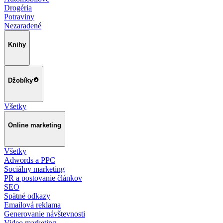
Drogéria
Potraviny
Nezaradené
Knihy
Džobíky
Všetky
Online marketing
Všetky
Adwords a PPC
Sociálny marketing
PR a postovanie článkov
SEO
Spätné odkazy
Emailová reklama
Generovanie návštevnosti
Video marketing