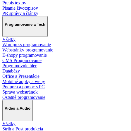
Prepis textov
Písanie životopisov
PR správy a články
Programovanie a Tech
Všetky
Wordpress programovanie
Webstránky programovanie
E-shopy programovanie
CMS Programovanie
Programovnie hier
Databázy
Office a Prezentácie
Mobilné appky a weby
Podpora a pomoc s PC
Správa webstránok
Ostatné programovanie
Video a Audio
Všetky
Strih a Post produkcia