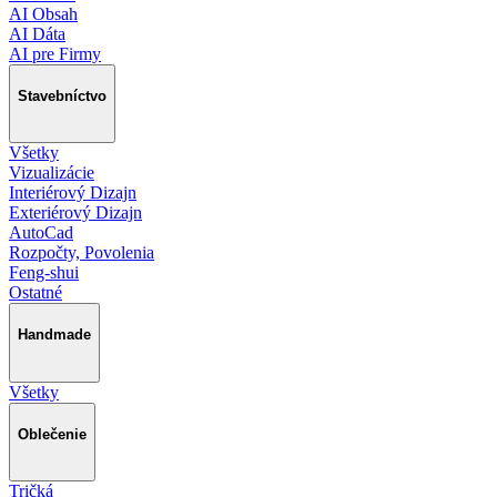
AI Obsah
AI Dáta
AI pre Firmy
Stavebníctvo
Všetky
Vizualizácie
Interiérový Dizajn
Exteriérový Dizajn
AutoCad
Rozpočty, Povolenia
Feng-shui
Ostatné
Handmade
Všetky
Oblečenie
Tričká