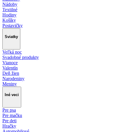
Nádoby
Textilné
Hodiny
Košíky
Postavičky
Sviatky
Veľká noc
Svadobné produkty
Vianoce
Valentín
Deň žien
Narodeniny
Meniny
Iné veci
Pre psa
Pre mačku
Pre deti
Hračky
Automobilové