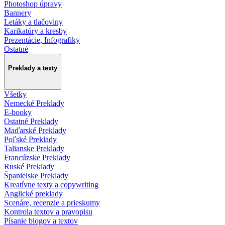
Photoshop úpravy
Bannery
Letáky a tlačoviny
Karikatúry a kresby
Prezentácie, Infografiky
Ostatné
Preklady a texty
Všetky
Nemecké Preklady
E-booky
Ostatné Preklady
Maďarské Preklady
Poľské Preklady
Talianske Preklady
Francúzske Preklady
Ruské Preklady
Španielske Preklady
Kreatívne texty a copywriting
Anglické preklady
Scenáre, recenzie a prieskumy
Kontrola textov a pravopisu
Písanie blogov a textov