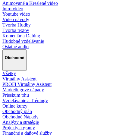
Animované a Kreslené video
Intro video
Youtube video
Video návody
Tvorba Hudby
Tvorba textov
Komentár a Dabing
Hudobné vzdelávanie
Ostatné audio
Obchodné
Všetky
Virtuálny Asistent
PROFI Virtuálny Asistent
Marketingové nápady
Prieskum trhu
Vzdelávanie a Tréningy
Online kurzy
Obchodný plán
Obchodné Nápady
Analýzy a stratégie
Projekty a granty
Finančné a daňové služby