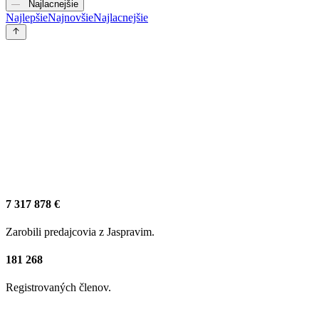
Najlacnejšie
Najlepšie
Najnovšie
Najlacnejšie
7 317 878 €
Zarobili predajcovia z Jaspravim.
181 268
Registrovaných členov.