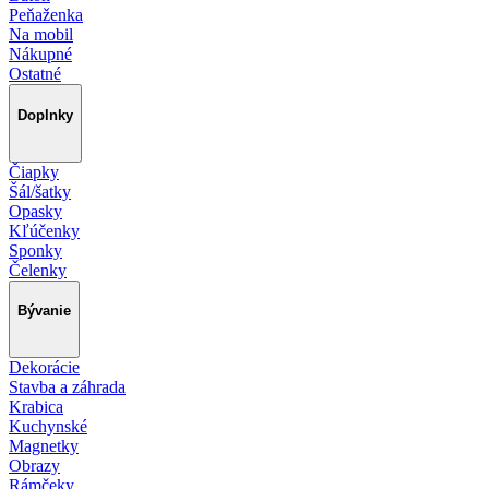
Peňaženka
Na mobil
Nákupné
Ostatné
Doplnky
Čiapky
Šál/šatky
Opasky
Kľúčenky
Sponky
Čelenky
Bývanie
Dekorácie
Stavba a záhrada
Krabica
Kuchynské
Magnetky
Obrazy
Rámčeky