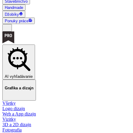
Stavebníctvo
Handmade
Džobíky
Ponuky práce
AI vyhľadávanie
Grafika a dizajn
Všetky
Logo dizajn
Web a App dizajn
Vizitky
3D a 2D dizajn
Fotografia