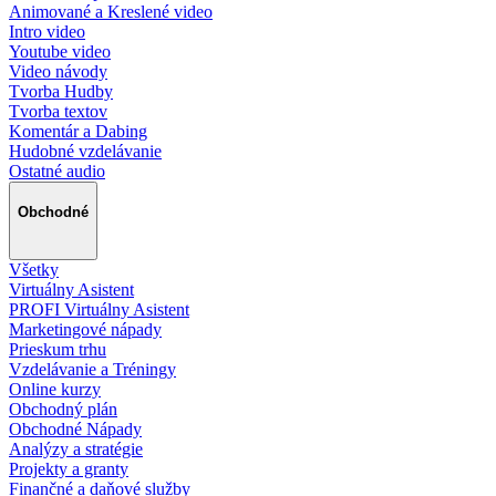
Animované a Kreslené video
Intro video
Youtube video
Video návody
Tvorba Hudby
Tvorba textov
Komentár a Dabing
Hudobné vzdelávanie
Ostatné audio
Obchodné
Všetky
Virtuálny Asistent
PROFI Virtuálny Asistent
Marketingové nápady
Prieskum trhu
Vzdelávanie a Tréningy
Online kurzy
Obchodný plán
Obchodné Nápady
Analýzy a stratégie
Projekty a granty
Finančné a daňové služby