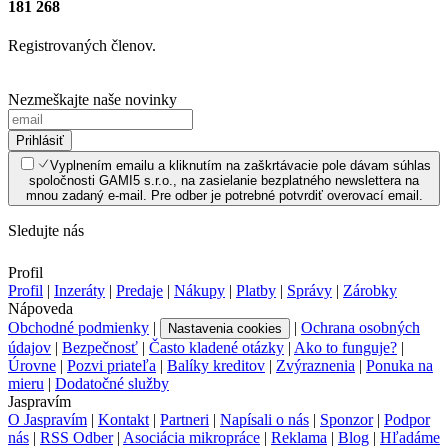
181 268
Registrovaných členov.
Nezmeškajte naše novinky
Prihlásiť
Vyplnením emailu a kliknutím na zaškrtávacie pole dávam súhlas
spoločnosti GAMI5 s.r.o., na zasielanie bezplatného newslettera na
mnou zadaný e-mail. Pre odber je potrebné potvrdiť overovací email.
Sledujte nás
Profil
Profil
|
Inzeráty
|
Predaje
|
Nákupy
|
Platby
|
Správy
|
Zárobky
Nápoveda
Obchodné podmienky
|
|
Ochrana osobných
Nastavenia cookies
údajov
|
Bezpečnosť
|
Často kladené otázky
|
Ako to funguje?
|
Úrovne
|
Pozvi priateľa
|
Balíky kreditov
|
Zvýraznenia
|
Ponuka na
mieru
|
Dodatočné služby
Jaspravím
O Jaspravím
|
Kontakt
|
Partneri
|
Napísali o nás
|
Sponzor
|
Podpor
nás
|
RSS Odber
|
Asociácia mikropráce
|
Reklama
|
Blog
|
Hľadáme