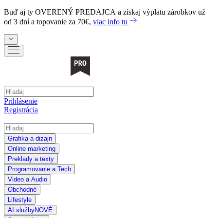
Buď aj ty
OVERENÝ PREDAJCA
a získaj výplatu zárobkov už
od 3 dní a topovanie za 70€,
viac info tu
Prihlásenie
Registrácia
Grafika a dizajn
Online marketing
Preklady a texty
Programovanie a Tech
Video a Audio
Obchodné
Lifestyle
AI služby
NOVÉ