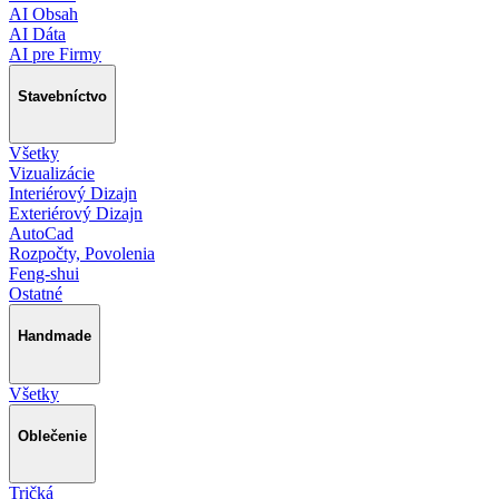
AI Obsah
AI Dáta
AI pre Firmy
Stavebníctvo
Všetky
Vizualizácie
Interiérový Dizajn
Exteriérový Dizajn
AutoCad
Rozpočty, Povolenia
Feng-shui
Ostatné
Handmade
Všetky
Oblečenie
Tričká