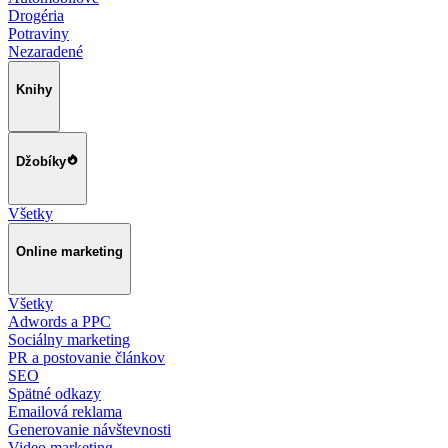
Drogéria
Potraviny
Nezaradené
Knihy
Džobíky
Všetky
Online marketing
Všetky
Adwords a PPC
Sociálny marketing
PR a postovanie článkov
SEO
Spätné odkazy
Emailová reklama
Generovanie návštevnosti
Video marketing