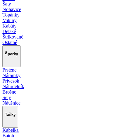
Šaty
Nohavice
Topánky
Mikiny
Kabáty
Detské
Štrikované
Ostatné
Šperky
Prstene
Náramky
Prívesok
Náhrdelník
Brošne
Sety
Náušnice
Tašky
Kabelka
Batoh