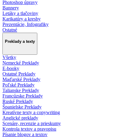
Photoshop úpravy
Bannery
Letáky a tlačoviny
Karikatúry a kresby
Prezentácie, Infografiky
Ostatné
Preklady a texty
Všetky
Nemecké Preklady
E-booky
Ostatné Preklady
Maďarské Preklady
Poľské Preklady
Talianske Preklady
Francúzske Preklady
Ruské Preklady
Španielske Preklady
Kreatívne texty a copywriting
Anglické preklady
Scenáre, recenzie a prieskumy
Kontrola textov a pravopisu
Písanie blogov a textov