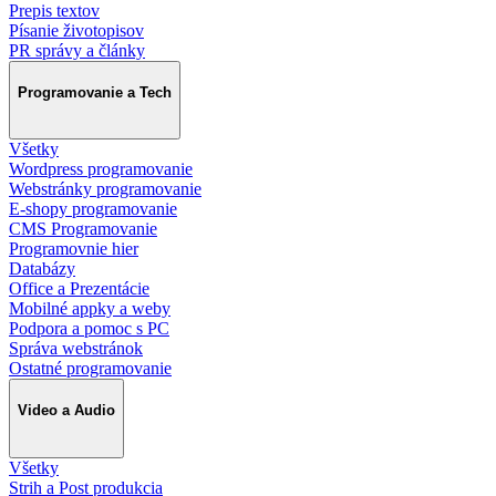
Prepis textov
Písanie životopisov
PR správy a články
Programovanie a Tech
Všetky
Wordpress programovanie
Webstránky programovanie
E-shopy programovanie
CMS Programovanie
Programovnie hier
Databázy
Office a Prezentácie
Mobilné appky a weby
Podpora a pomoc s PC
Správa webstránok
Ostatné programovanie
Video a Audio
Všetky
Strih a Post produkcia