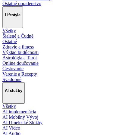
Ostatné poradenstvo
Lifestyle
Všetky
Šialené a Čudné
Ostatné
Zdravie a fitness
Výklad budúcnosti
Astrológia a Tarot
Online doučovanie
Cestovanie
Varenie a Recepty
Svadobné
AI služby
Všetky
AI implementácia
AI Mobilný Vývoj
AI Umelecké Služby
AI Video
AI Audio