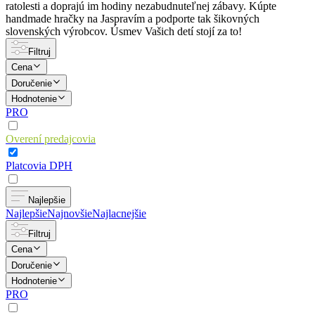
ratolesti a doprajú im hodiny nezabudnuteľnej zábavy. Kúpte
handmade hračky na Jaspravím a podporte tak šikovných
slovenských výrobcov. Úsmev Vašich detí stojí za to!
Filtruj
Cena
Doručenie
Hodnotenie
PRO
Overení predajcovia
Platcovia DPH
Najlepšie
Najlepšie
Najnovšie
Najlacnejšie
Filtruj
Cena
Doručenie
Hodnotenie
PRO