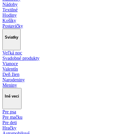
Nádoby
Textilné
Hodiny
Košíky
Postavičky
Sviatky
Veľká noc
Svadobné produkty
Vianoce
Valentín
Deň žien
Narodeniny
Meniny
Iné veci
Pre psa
Pre mačku
Pre deti
Hračky
Automobilové