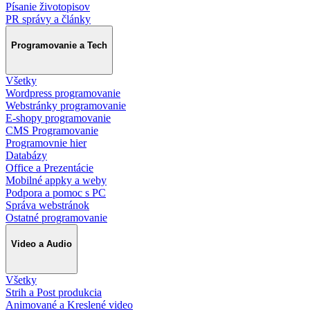
Písanie životopisov
PR správy a články
Programovanie a Tech
Všetky
Wordpress programovanie
Webstránky programovanie
E-shopy programovanie
CMS Programovanie
Programovnie hier
Databázy
Office a Prezentácie
Mobilné appky a weby
Podpora a pomoc s PC
Správa webstránok
Ostatné programovanie
Video a Audio
Všetky
Strih a Post produkcia
Animované a Kreslené video