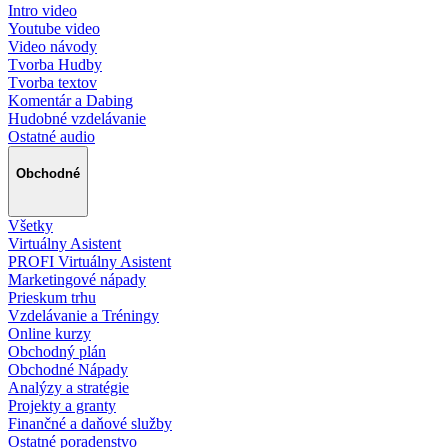
Intro video
Youtube video
Video návody
Tvorba Hudby
Tvorba textov
Komentár a Dabing
Hudobné vzdelávanie
Ostatné audio
Obchodné
Všetky
Virtuálny Asistent
PROFI Virtuálny Asistent
Marketingové nápady
Prieskum trhu
Vzdelávanie a Tréningy
Online kurzy
Obchodný plán
Obchodné Nápady
Analýzy a stratégie
Projekty a granty
Finančné a daňové služby
Ostatné poradenstvo