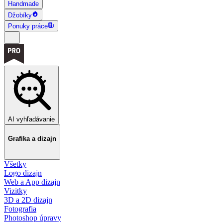
Handmade
Džobíky
Ponuky práce
AI vyhľadávanie
Grafika a dizajn
Všetky
Logo dizajn
Web a App dizajn
Vizitky
3D a 2D dizajn
Fotografia
Photoshop úpravy