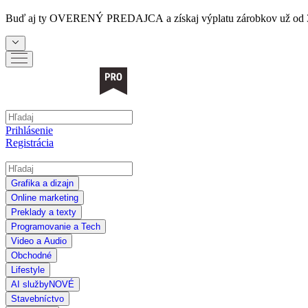
Buď aj ty
OVERENÝ PREDAJCA
a získaj výplatu zárobkov už od 
Prihlásenie
Registrácia
Grafika a dizajn
Online marketing
Preklady a texty
Programovanie a Tech
Video a Audio
Obchodné
Lifestyle
AI služby
NOVÉ
Stavebníctvo