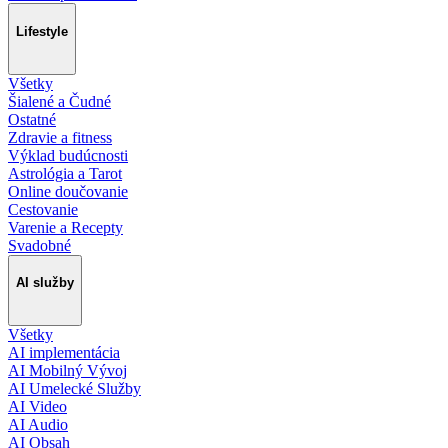
Lifestyle
Všetky
Šialené a Čudné
Ostatné
Zdravie a fitness
Výklad budúcnosti
Astrológia a Tarot
Online doučovanie
Cestovanie
Varenie a Recepty
Svadobné
AI služby
Všetky
AI implementácia
AI Mobilný Vývoj
AI Umelecké Služby
AI Video
AI Audio
AI Obsah