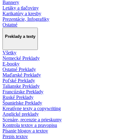
Bannery
Letáky a tlačoviny
Karikatúry a kresby
Prezentácie, Infografiky
Ostatné
Preklady a texty
Všetky
Nemecké Preklady
E-booky
Ostatné Preklady
Maďarské Preklady
Poľské Preklady
Talianske Preklady
Francúzske Preklady
Ruské Preklady
Španielske Preklady
Kreatívne texty a copywriting
Anglické preklady
Scenáre, recenzie a prieskumy
Kontrola textov a pravopisu
Písanie blogov a textov
Prepis textov