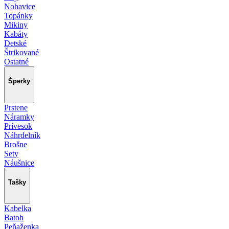
Nohavice
Topánky
Mikiny
Kabáty
Detské
Štrikované
Ostatné
Šperky
Prstene
Náramky
Prívesok
Náhrdelník
Brošne
Sety
Náušnice
Tašky
Kabelka
Batoh
Peňaženka