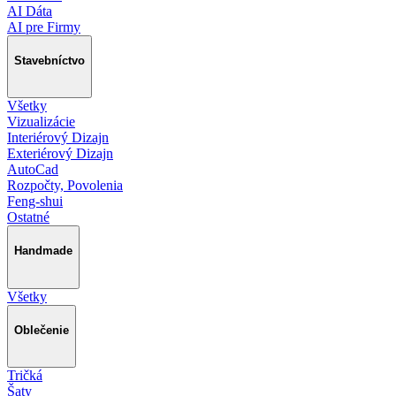
AI Dáta
AI pre Firmy
Stavebníctvo
Všetky
Vizualizácie
Interiérový Dizajn
Exteriérový Dizajn
AutoCad
Rozpočty, Povolenia
Feng-shui
Ostatné
Handmade
Všetky
Oblečenie
Tričká
Šaty