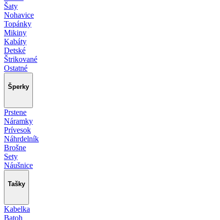
Šaty
Nohavice
Topánky
Mikiny
Kabáty
Detské
Štrikované
Ostatné
Šperky
Prstene
Náramky
Prívesok
Náhrdelník
Brošne
Sety
Náušnice
Tašky
Kabelka
Batoh