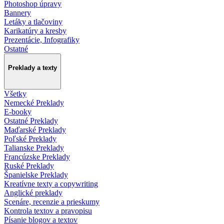
Photoshop úpravy
Bannery
Letáky a tlačoviny
Karikatúry a kresby
Prezentácie, Infografiky
Ostatné
Preklady a texty
Všetky
Nemecké Preklady
E-booky
Ostatné Preklady
Maďarské Preklady
Poľské Preklady
Talianske Preklady
Francúzske Preklady
Ruské Preklady
Španielske Preklady
Kreatívne texty a copywriting
Anglické preklady
Scenáre, recenzie a prieskumy
Kontrola textov a pravopisu
Písanie blogov a textov