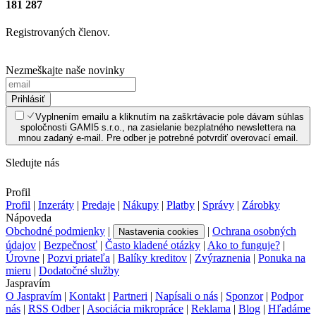
181 287
Registrovaných členov.
Nezmeškajte naše novinky
Prihlásiť
Vyplnením emailu a kliknutím na zaškrtávacie pole dávam súhlas
spoločnosti GAMI5 s.r.o., na zasielanie bezplatného newslettera na
mnou zadaný e-mail. Pre odber je potrebné potvrdiť overovací email.
Sledujte nás
Profil
Profil
|
Inzeráty
|
Predaje
|
Nákupy
|
Platby
|
Správy
|
Zárobky
Nápoveda
Obchodné podmienky
|
|
Ochrana osobných
Nastavenia cookies
údajov
|
Bezpečnosť
|
Často kladené otázky
|
Ako to funguje?
|
Úrovne
|
Pozvi priateľa
|
Balíky kreditov
|
Zvýraznenia
|
Ponuka na
mieru
|
Dodatočné služby
Jaspravím
O Jaspravím
|
Kontakt
|
Partneri
|
Napísali o nás
|
Sponzor
|
Podpor
nás
|
RSS Odber
|
Asociácia mikropráce
|
Reklama
|
Blog
|
Hľadáme