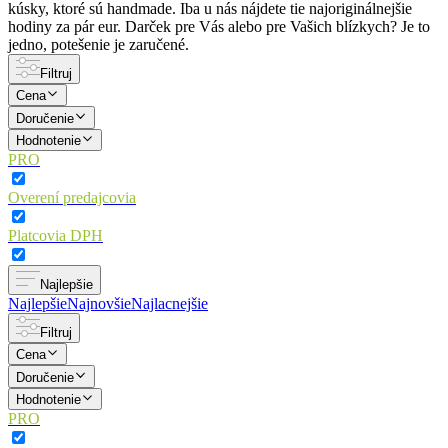
kúsky, ktoré sú handmade. Iba u nás nájdete tie najoriginálnejšie
hodiny za pár eur. Darček pre Vás alebo pre Vašich blízkych? Je to
jedno, potešenie je zaručené.
Filtruj
Cena
Doručenie
Hodnotenie
PRO
Overení predajcovia
Platcovia DPH
Najlepšie
Najlepšie
Najnovšie
Najlacnejšie
Filtruj
Cena
Doručenie
Hodnotenie
PRO