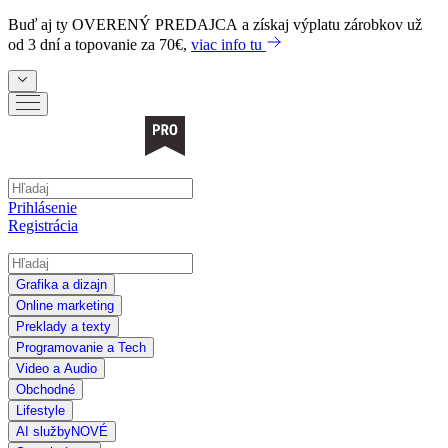
Buď aj ty
OVERENÝ PREDAJCA
a získaj výplatu zárobkov už
od 3 dní a topovanie za 70€,
viac info tu
Prihlásenie
Registrácia
Grafika a dizajn
Online marketing
Preklady a texty
Programovanie a Tech
Video a Audio
Obchodné
Lifestyle
AI služby
NOVÉ