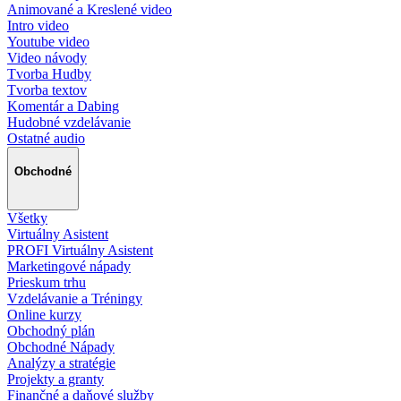
Animované a Kreslené video
Intro video
Youtube video
Video návody
Tvorba Hudby
Tvorba textov
Komentár a Dabing
Hudobné vzdelávanie
Ostatné audio
Obchodné
Všetky
Virtuálny Asistent
PROFI Virtuálny Asistent
Marketingové nápady
Prieskum trhu
Vzdelávanie a Tréningy
Online kurzy
Obchodný plán
Obchodné Nápady
Analýzy a stratégie
Projekty a granty
Finančné a daňové služby