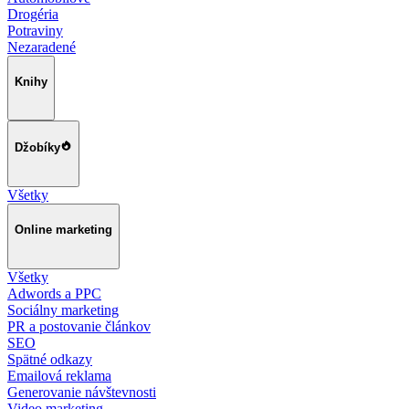
Drogéria
Potraviny
Nezaradené
Knihy
Džobíky
Všetky
Online marketing
Všetky
Adwords a PPC
Sociálny marketing
PR a postovanie článkov
SEO
Spätné odkazy
Emailová reklama
Generovanie návštevnosti
Video marketing