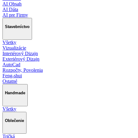
AI Obsah
AI Dáta
AI pre Firmy
Stavebníctvo
Všetky
Vizualizácie
Interiérový Dizajn
Exteriérový Dizajn
AutoCad
Rozpočty, Povolenia
Feng-shui
Ostatné
Handmade
Všetky
Oblečenie
Tričká