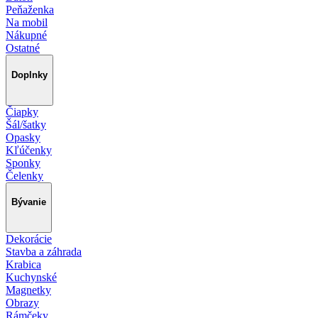
Peňaženka
Na mobil
Nákupné
Ostatné
Doplnky
Čiapky
Šál/šatky
Opasky
Kľúčenky
Sponky
Čelenky
Bývanie
Dekorácie
Stavba a záhrada
Krabica
Kuchynské
Magnetky
Obrazy
Rámčeky