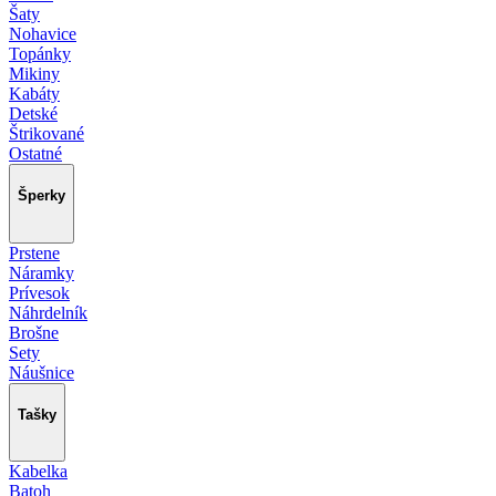
Šaty
Nohavice
Topánky
Mikiny
Kabáty
Detské
Štrikované
Ostatné
Šperky
Prstene
Náramky
Prívesok
Náhrdelník
Brošne
Sety
Náušnice
Tašky
Kabelka
Batoh