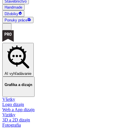
Stavebníctvo
Handmade
Džobíky
Ponuky práce
AI vyhľadávanie
Grafika a dizajn
Všetky
Logo dizajn
Web a App dizajn
Vizitky
3D a 2D dizajn
Fotografia