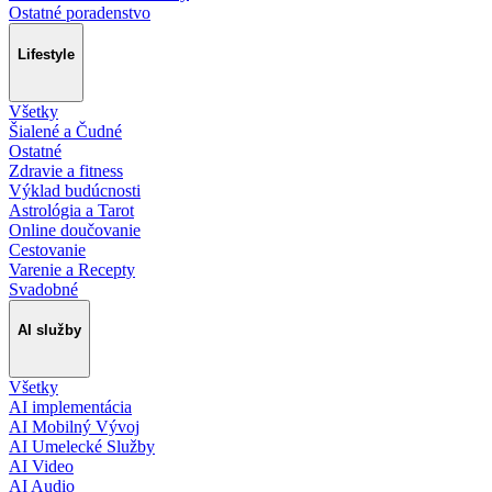
Ostatné poradenstvo
Lifestyle
Všetky
Šialené a Čudné
Ostatné
Zdravie a fitness
Výklad budúcnosti
Astrológia a Tarot
Online doučovanie
Cestovanie
Varenie a Recepty
Svadobné
AI služby
Všetky
AI implementácia
AI Mobilný Vývoj
AI Umelecké Služby
AI Video
AI Audio