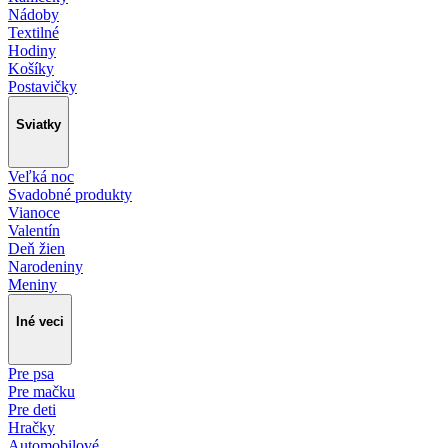
Nádoby
Textilné
Hodiny
Košíky
Postavičky
Sviatky
Veľká noc
Svadobné produkty
Vianoce
Valentín
Deň žien
Narodeniny
Meniny
Iné veci
Pre psa
Pre mačku
Pre deti
Hračky
Automobilové