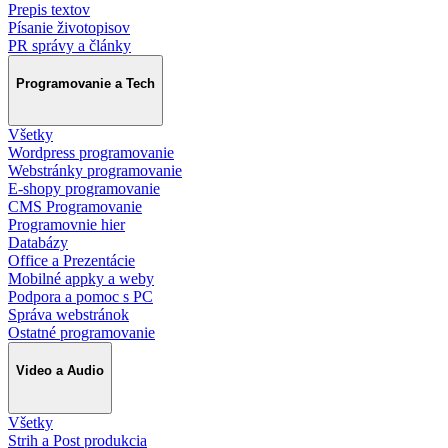
Prepis textov
Písanie životopisov
PR správy a články
Programovanie a Tech
Všetky
Wordpress programovanie
Webstránky programovanie
E-shopy programovanie
CMS Programovanie
Programovnie hier
Databázy
Office a Prezentácie
Mobilné appky a weby
Podpora a pomoc s PC
Správa webstránok
Ostatné programovanie
Video a Audio
Všetky
Strih a Post produkcia