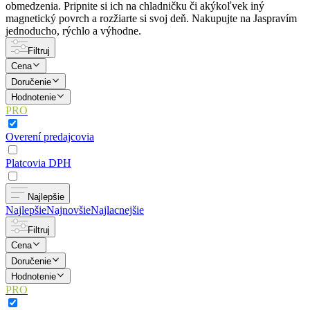
obmedzenia. Pripnite si ich na chladničku či akýkoľvek iný
magnetický povrch a rozžiarte si svoj deň. Nakupujte na Jaspravím
jednoducho, rýchlo a výhodne.
Filtruj
Cena
Doručenie
Hodnotenie
PRO
Overení predajcovia
Platcovia DPH
Najlepšie
Najlepšie
Najnovšie
Najlacnejšie
Filtruj
Cena
Doručenie
Hodnotenie
PRO