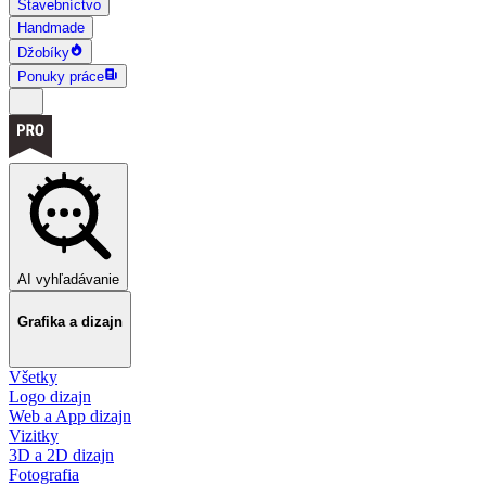
Stavebníctvo
Handmade
Džobíky
Ponuky práce
AI vyhľadávanie
Grafika a dizajn
Všetky
Logo dizajn
Web a App dizajn
Vizitky
3D a 2D dizajn
Fotografia