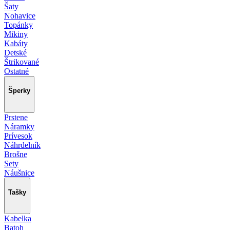
Šaty
Nohavice
Topánky
Mikiny
Kabáty
Detské
Štrikované
Ostatné
Šperky
Prstene
Náramky
Prívesok
Náhrdelník
Brošne
Sety
Náušnice
Tašky
Kabelka
Batoh