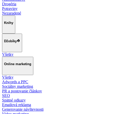
Drogéria
Potraviny
Nezaradené
Knihy
Džobíky
Všetky
Online marketing
Všetky
Adwords a PPC
Sociálny marketing
PR a postovanie článkov
SEO
Spätné odkazy
Emailová reklama
Generovanie návštevnosti
Video marketing