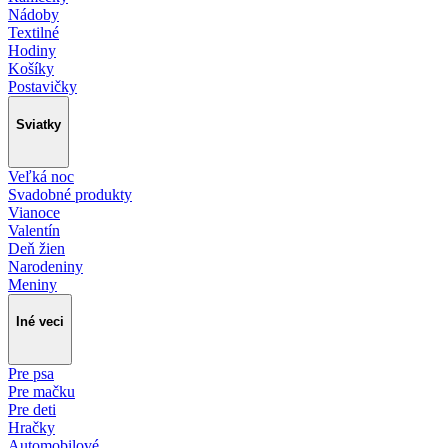
Nádoby
Textilné
Hodiny
Košíky
Postavičky
Sviatky
Veľká noc
Svadobné produkty
Vianoce
Valentín
Deň žien
Narodeniny
Meniny
Iné veci
Pre psa
Pre mačku
Pre deti
Hračky
Automobilové