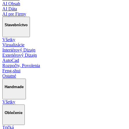
AI Obsah
AI Dáta
AI pre Firmy
Stavebníctvo
Všetky
Vizualizácie
Interiérový Dizajn
Exteriérový Dizajn
AutoCad
Rozpočty, Povolenia
Feng-shui
Ostatné
Handmade
Všetky
Oblečenie
Tričká