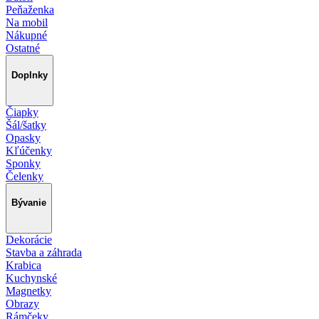
Peňaženka
Na mobil
Nákupné
Ostatné
Doplnky
Čiapky
Šál/šatky
Opasky
Kľúčenky
Sponky
Čelenky
Bývanie
Dekorácie
Stavba a záhrada
Krabica
Kuchynské
Magnetky
Obrazy
Rámčeky