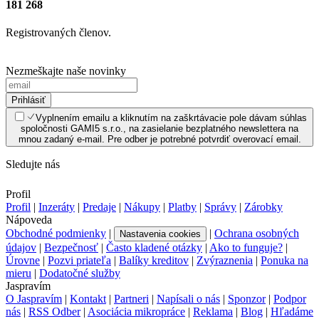
181 268
Registrovaných členov.
Nezmeškajte naše novinky
Prihlásiť
Vyplnením emailu a kliknutím na zaškrtávacie pole dávam súhlas
spoločnosti GAMI5 s.r.o., na zasielanie bezplatného newslettera na
mnou zadaný e-mail. Pre odber je potrebné potvrdiť overovací email.
Sledujte nás
Profil
Profil
|
Inzeráty
|
Predaje
|
Nákupy
|
Platby
|
Správy
|
Zárobky
Nápoveda
Obchodné podmienky
|
|
Ochrana osobných
Nastavenia cookies
údajov
|
Bezpečnosť
|
Často kladené otázky
|
Ako to funguje?
|
Úrovne
|
Pozvi priateľa
|
Balíky kreditov
|
Zvýraznenia
|
Ponuka na
mieru
|
Dodatočné služby
Jaspravím
O Jaspravím
|
Kontakt
|
Partneri
|
Napísali o nás
|
Sponzor
|
Podpor
nás
|
RSS Odber
|
Asociácia mikropráce
|
Reklama
|
Blog
|
Hľadáme