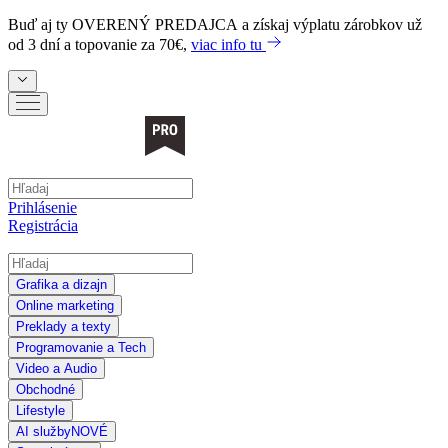
Buď aj ty
OVERENÝ PREDAJCA
a získaj výplatu zárobkov už
od 3 dní a topovanie za 70€,
viac info tu
Prihlásenie
Registrácia
Grafika a dizajn
Online marketing
Preklady a texty
Programovanie a Tech
Video a Audio
Obchodné
Lifestyle
AI služby
NOVÉ