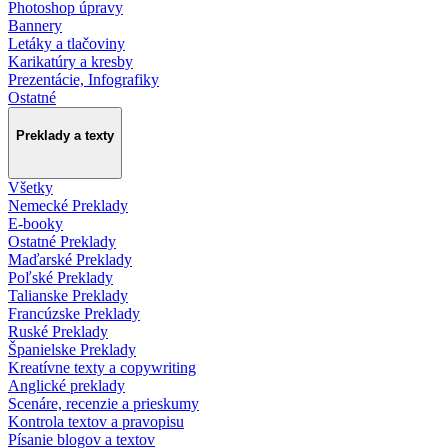
Photoshop úpravy
Bannery
Letáky a tlačoviny
Karikatúry a kresby
Prezentácie, Infografiky
Ostatné
Preklady a texty
Všetky
Nemecké Preklady
E-booky
Ostatné Preklady
Maďarské Preklady
Poľské Preklady
Talianske Preklady
Francúzske Preklady
Ruské Preklady
Španielske Preklady
Kreatívne texty a copywriting
Anglické preklady
Scenáre, recenzie a prieskumy
Kontrola textov a pravopisu
Písanie blogov a textov