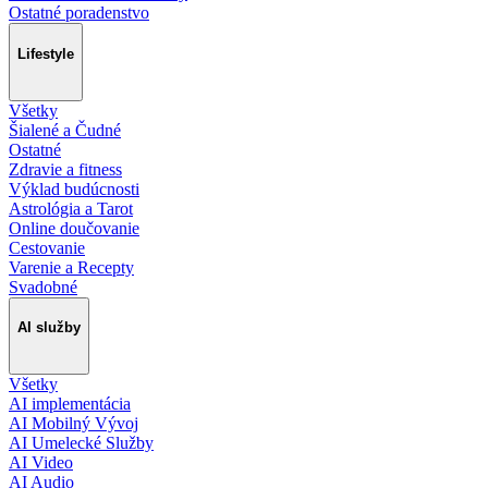
Ostatné poradenstvo
Lifestyle
Všetky
Šialené a Čudné
Ostatné
Zdravie a fitness
Výklad budúcnosti
Astrológia a Tarot
Online doučovanie
Cestovanie
Varenie a Recepty
Svadobné
AI služby
Všetky
AI implementácia
AI Mobilný Vývoj
AI Umelecké Služby
AI Video
AI Audio