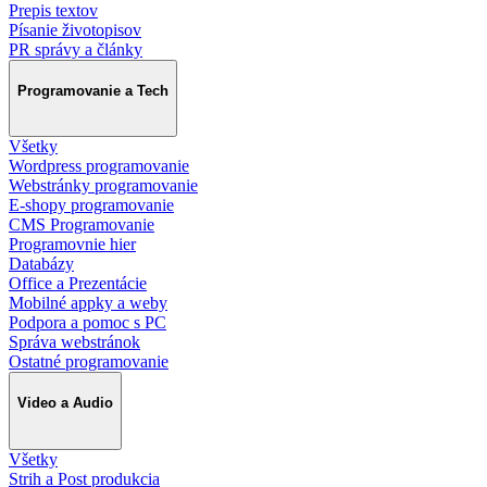
Prepis textov
Písanie životopisov
PR správy a články
Programovanie a Tech
Všetky
Wordpress programovanie
Webstránky programovanie
E-shopy programovanie
CMS Programovanie
Programovnie hier
Databázy
Office a Prezentácie
Mobilné appky a weby
Podpora a pomoc s PC
Správa webstránok
Ostatné programovanie
Video a Audio
Všetky
Strih a Post produkcia