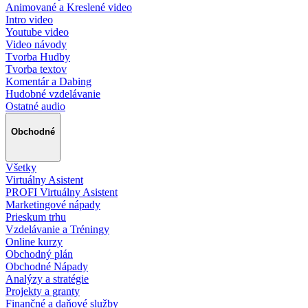
Animované a Kreslené video
Intro video
Youtube video
Video návody
Tvorba Hudby
Tvorba textov
Komentár a Dabing
Hudobné vzdelávanie
Ostatné audio
Obchodné
Všetky
Virtuálny Asistent
PROFI Virtuálny Asistent
Marketingové nápady
Prieskum trhu
Vzdelávanie a Tréningy
Online kurzy
Obchodný plán
Obchodné Nápady
Analýzy a stratégie
Projekty a granty
Finančné a daňové služby