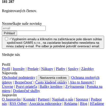
181 287
Registrovaných členov.
Nezmeškajte naše novinky
Prihlásiť
Vyplnením emailu a kliknutím na zaškrtávacie pole dávam súhlas
spoločnosti GAMI5 s.r.o., na zasielanie bezplatného newslettera na
mnou zadaný e-mail. Pre odber je potrebné potvrdiť overovací email.
Sledujte nás
Profil
Profil
|
Inzeráty
|
Predaje
|
Nákupy
|
Platby
|
Správy
|
Zárobky
Nápoveda
Obchodné podmienky
|
|
Ochrana osobných
Nastavenia cookies
údajov
|
Bezpečnosť
|
Často kladené otázky
|
Ako to funguje?
|
Úrovne
|
Pozvi priateľa
|
Balíky kreditov
|
Zvýraznenia
|
Ponuka na
mieru
|
Dodatočné služby
Jaspravím
O Jaspravím
|
Kontakt
|
Partneri
|
Napísali o nás
|
Sponzor
|
Podpor
nás
|
RSS Odber
|
Asociácia mikropráce
|
Reklama
|
Blog
|
Hľadáme