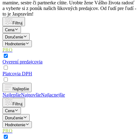
mamine, sestre či partnerke cítite. Urobte žene Vášho života radosť
a vyberte si z ponúk našich šikovných predajcov. Od ľudí pre ľudí -
to je Jaspravím!
Filtruj
Cena
Doručenie
Hodnotenie
PRO
Overení predajcovia
Platcovia DPH
Najlepšie
Najlepšie
Najnovšie
Najlacnejšie
Filtruj
Cena
Doručenie
Hodnotenie
PRO