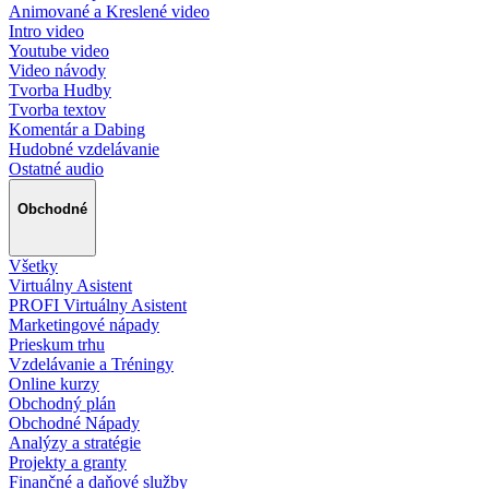
Animované a Kreslené video
Intro video
Youtube video
Video návody
Tvorba Hudby
Tvorba textov
Komentár a Dabing
Hudobné vzdelávanie
Ostatné audio
Obchodné
Všetky
Virtuálny Asistent
PROFI Virtuálny Asistent
Marketingové nápady
Prieskum trhu
Vzdelávanie a Tréningy
Online kurzy
Obchodný plán
Obchodné Nápady
Analýzy a stratégie
Projekty a granty
Finančné a daňové služby