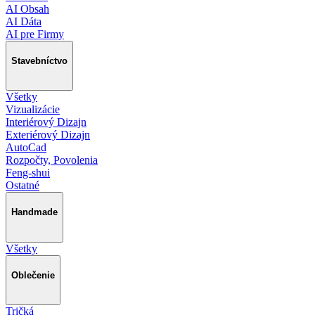
AI Obsah
AI Dáta
AI pre Firmy
Stavebníctvo
Všetky
Vizualizácie
Interiérový Dizajn
Exteriérový Dizajn
AutoCad
Rozpočty, Povolenia
Feng-shui
Ostatné
Handmade
Všetky
Oblečenie
Tričká