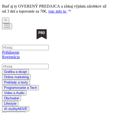
Buď aj ty
OVERENÝ PREDAJCA
a získaj výplatu zárobkov už
od 3 dní a topovanie za 70€,
viac info tu
Prihlásenie
Registrácia
Grafika a dizajn
Online marketing
Preklady a texty
Programovanie a Tech
Video a Audio
Obchodné
Lifestyle
AI služby
NOVÉ