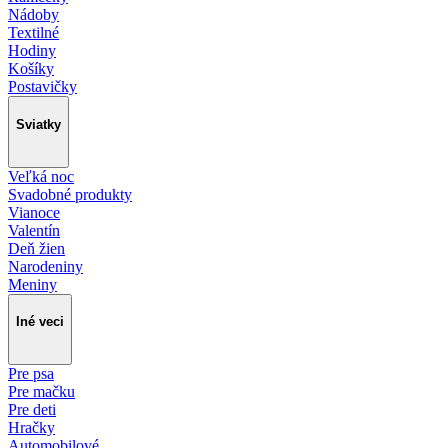
Nádoby
Textilné
Hodiny
Košíky
Postavičky
Sviatky
Veľká noc
Svadobné produkty
Vianoce
Valentín
Deň žien
Narodeniny
Meniny
Iné veci
Pre psa
Pre mačku
Pre deti
Hračky
Automobilové