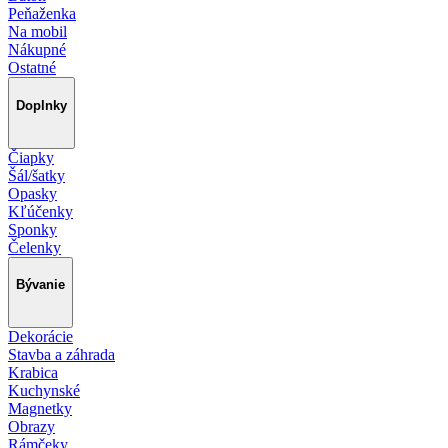
Peňaženka
Na mobil
Nákupné
Ostatné
Doplnky
Čiapky
Šál/šatky
Opasky
Kľúčenky
Sponky
Čelenky
Bývanie
Dekorácie
Stavba a záhrada
Krabica
Kuchynské
Magnetky
Obrazy
Rámčeky