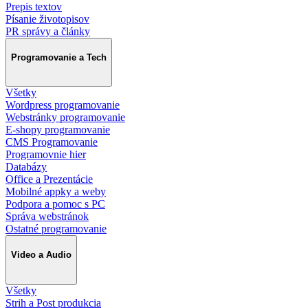
Prepis textov
Písanie životopisov
PR správy a články
Programovanie a Tech
Všetky
Wordpress programovanie
Webstránky programovanie
E-shopy programovanie
CMS Programovanie
Programovnie hier
Databázy
Office a Prezentácie
Mobilné appky a weby
Podpora a pomoc s PC
Správa webstránok
Ostatné programovanie
Video a Audio
Všetky
Strih a Post produkcia