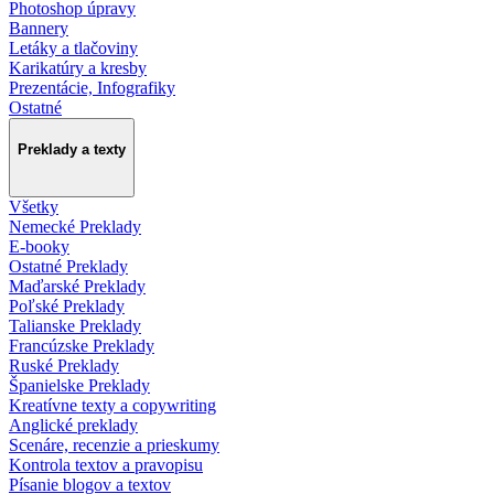
Photoshop úpravy
Bannery
Letáky a tlačoviny
Karikatúry a kresby
Prezentácie, Infografiky
Ostatné
Preklady a texty
Všetky
Nemecké Preklady
E-booky
Ostatné Preklady
Maďarské Preklady
Poľské Preklady
Talianske Preklady
Francúzske Preklady
Ruské Preklady
Španielske Preklady
Kreatívne texty a copywriting
Anglické preklady
Scenáre, recenzie a prieskumy
Kontrola textov a pravopisu
Písanie blogov a textov