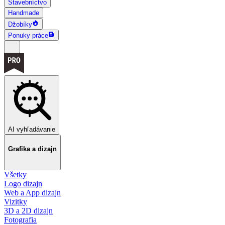
Stavebníctvo
Handmade
Džobíky
Ponuky práce
AI vyhľadávanie
Grafika a dizajn
Všetky
Logo dizajn
Web a App dizajn
Vizitky
3D a 2D dizajn
Fotografia