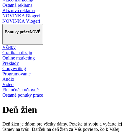
Ostatná reklama
Bláznivá reklama
NOVINKA Blogeri
NOVINKA Vlogeri
Ponuky práce
NOVÉ
Všetky
Grafika a dizajn
Online marketing
Preklady
Copywriting
Programovanie
Audio
Video
Finančné a účtovné
Ostatné ponuky práce
Deň žien
Deň žien je dňom pre všetky dámy. Potešte tú svoju a vyčarte jej
úsmev na tvári. Darček na deň žien za Vás povie to, čo k Vašej