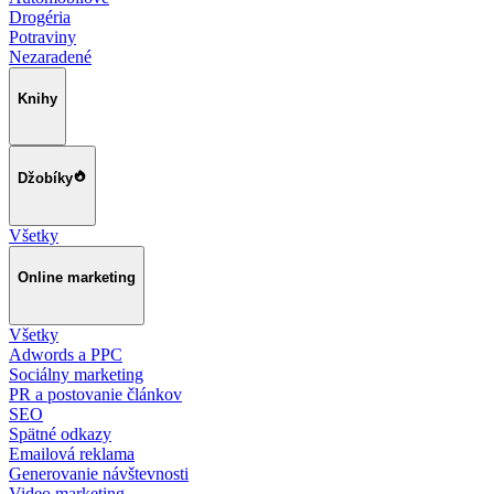
Drogéria
Potraviny
Nezaradené
Knihy
Džobíky
Všetky
Online marketing
Všetky
Adwords a PPC
Sociálny marketing
PR a postovanie článkov
SEO
Spätné odkazy
Emailová reklama
Generovanie návštevnosti
Video marketing