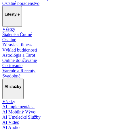
Ostatné poradenstvo
Lifestyle
Všetky
Šialené a Čudné
Ostatné
Zdravie a fitness
Výklad budúcnosti
Astrológia a Tarot
Online doučovanie
Cestovanie
Varenie a Recepty
Svadobné
AI služby
Všetky
AI implementácia
AI Mobilný Vývoj
AI Umelecké Služby
AI Video
AI Audio