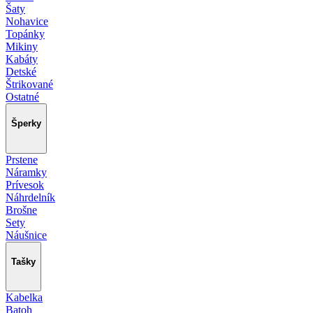
Šaty
Nohavice
Topánky
Mikiny
Kabáty
Detské
Štrikované
Ostatné
Šperky
Prstene
Náramky
Prívesok
Náhrdelník
Brošne
Sety
Náušnice
Tašky
Kabelka
Batoh