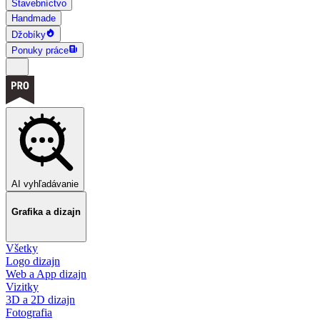
Stavebníctvo
Handmade
Džobíky
Ponuky práce
AI vyhľadávanie
Grafika a dizajn
Všetky
Logo dizajn
Web a App dizajn
Vizitky
3D a 2D dizajn
Fotografia