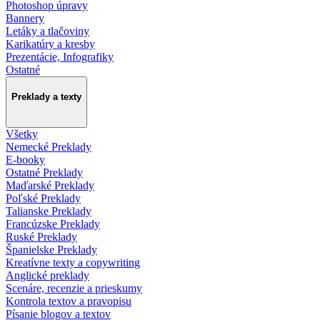
Photoshop úpravy
Bannery
Letáky a tlačoviny
Karikatúry a kresby
Prezentácie, Infografiky
Ostatné
Preklady a texty
Všetky
Nemecké Preklady
E-booky
Ostatné Preklady
Maďarské Preklady
Poľské Preklady
Talianske Preklady
Francúzske Preklady
Ruské Preklady
Španielske Preklady
Kreatívne texty a copywriting
Anglické preklady
Scenáre, recenzie a prieskumy
Kontrola textov a pravopisu
Písanie blogov a textov