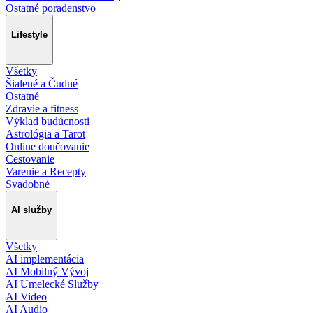
Ostatné poradenstvo
Lifestyle
Všetky
Šialené a Čudné
Ostatné
Zdravie a fitness
Výklad budúcnosti
Astrológia a Tarot
Online doučovanie
Cestovanie
Varenie a Recepty
Svadobné
AI služby
Všetky
AI implementácia
AI Mobilný Vývoj
AI Umelecké Služby
AI Video
AI Audio