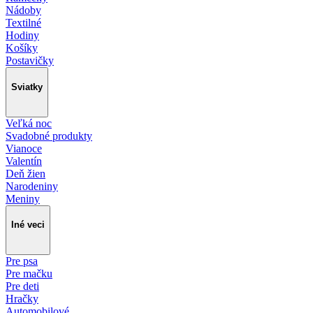
Nádoby
Textilné
Hodiny
Košíky
Postavičky
Sviatky
Veľká noc
Svadobné produkty
Vianoce
Valentín
Deň žien
Narodeniny
Meniny
Iné veci
Pre psa
Pre mačku
Pre deti
Hračky
Automobilové