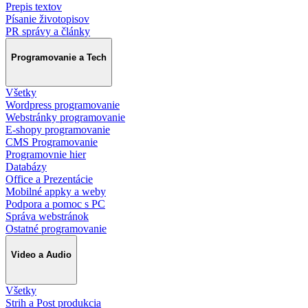
Prepis textov
Písanie životopisov
PR správy a články
Programovanie a Tech
Všetky
Wordpress programovanie
Webstránky programovanie
E-shopy programovanie
CMS Programovanie
Programovnie hier
Databázy
Office a Prezentácie
Mobilné appky a weby
Podpora a pomoc s PC
Správa webstránok
Ostatné programovanie
Video a Audio
Všetky
Strih a Post produkcia