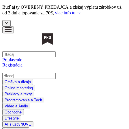
Buď aj ty
OVERENÝ PREDAJCA
a získaj výplatu zárobkov už
od 3 dní a topovanie za 70€,
viac info tu
Prihlásenie
Registrácia
Grafika a dizajn
Online marketing
Preklady a texty
Programovanie a Tech
Video a Audio
Obchodné
Lifestyle
AI služby
NOVÉ