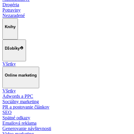
Drogéria
Potraviny
Nezaradené
Knihy
Džobíky
Všetky
Online marketing
Všetky
Adwords a PPC
Sociálny marketing
PR a postovanie článkov
SEO
Spätné odkazy
Emailová reklama
Generovanie návštevnosti
Video marketing