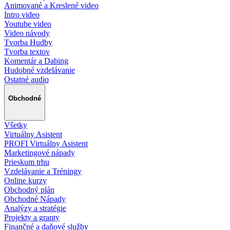
Animované a Kreslené video
Intro video
Youtube video
Video návody
Tvorba Hudby
Tvorba textov
Komentár a Dabing
Hudobné vzdelávanie
Ostatné audio
Obchodné
Všetky
Virtuálny Asistent
PROFI Virtuálny Asistent
Marketingové nápady
Prieskum trhu
Vzdelávanie a Tréningy
Online kurzy
Obchodný plán
Obchodné Nápady
Analýzy a stratégie
Projekty a granty
Finančné a daňové služby