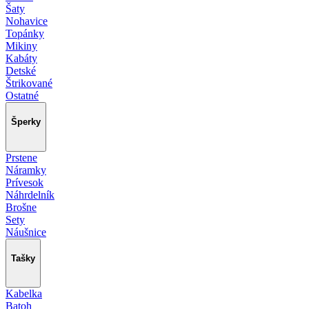
Šaty
Nohavice
Topánky
Mikiny
Kabáty
Detské
Štrikované
Ostatné
Šperky
Prstene
Náramky
Prívesok
Náhrdelník
Brošne
Sety
Náušnice
Tašky
Kabelka
Batoh