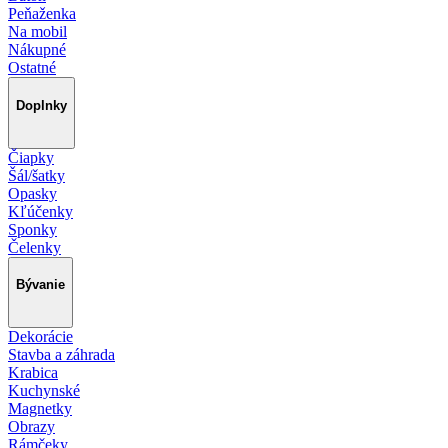
Peňaženka
Na mobil
Nákupné
Ostatné
Doplnky
Čiapky
Šál/šatky
Opasky
Kľúčenky
Sponky
Čelenky
Bývanie
Dekorácie
Stavba a záhrada
Krabica
Kuchynské
Magnetky
Obrazy
Rámčeky