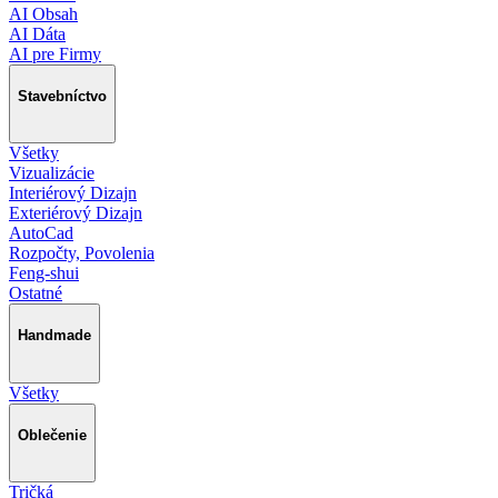
AI Obsah
AI Dáta
AI pre Firmy
Stavebníctvo
Všetky
Vizualizácie
Interiérový Dizajn
Exteriérový Dizajn
AutoCad
Rozpočty, Povolenia
Feng-shui
Ostatné
Handmade
Všetky
Oblečenie
Tričká