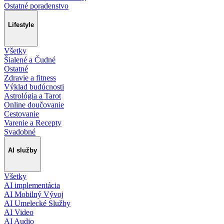
Ostatné poradenstvo
Lifestyle
Všetky
Šialené a Čudné
Ostatné
Zdravie a fitness
Výklad budúcnosti
Astrológia a Tarot
Online doučovanie
Cestovanie
Varenie a Recepty
Svadobné
AI služby
Všetky
AI implementácia
AI Mobilný Vývoj
AI Umelecké Služby
AI Video
AI Audio