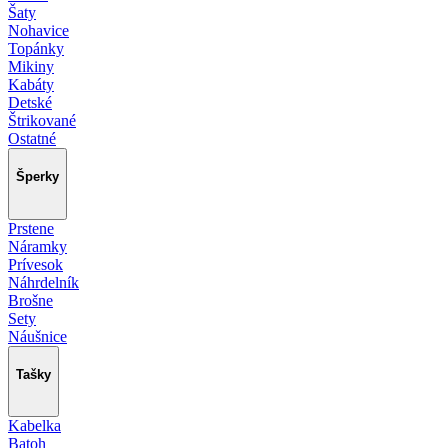
Šaty
Nohavice
Topánky
Mikiny
Kabáty
Detské
Štrikované
Ostatné
Šperky
Prstene
Náramky
Prívesok
Náhrdelník
Brošne
Sety
Náušnice
Tašky
Kabelka
Batoh