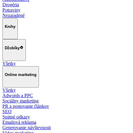
Drogéria
Potraviny
Nezaradené
Knihy
Džobíky
Všetky
Online marketing
Všetky
Adwords a PPC
Sociálny marketing
PR a postovanie článkov
SEO
Spätné odkazy
Emailová reklama
Generovanie návštevnosti
Video marketing