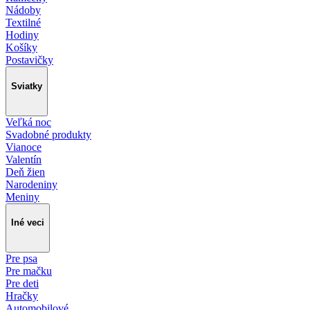
Nádoby
Textilné
Hodiny
Košíky
Postavičky
Sviatky
Veľká noc
Svadobné produkty
Vianoce
Valentín
Deň žien
Narodeniny
Meniny
Iné veci
Pre psa
Pre mačku
Pre deti
Hračky
Automobilové