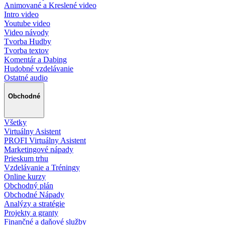
Animované a Kreslené video
Intro video
Youtube video
Video návody
Tvorba Hudby
Tvorba textov
Komentár a Dabing
Hudobné vzdelávanie
Ostatné audio
Obchodné
Všetky
Virtuálny Asistent
PROFI Virtuálny Asistent
Marketingové nápady
Prieskum trhu
Vzdelávanie a Tréningy
Online kurzy
Obchodný plán
Obchodné Nápady
Analýzy a stratégie
Projekty a granty
Finančné a daňové služby