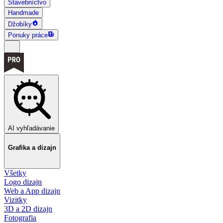
Stavebníctvo
Handmade
Džobíky
Ponuky práce
AI vyhľadávanie
Grafika a dizajn
Všetky
Logo dizajn
Web a App dizajn
Vizitky
3D a 2D dizajn
Fotografia