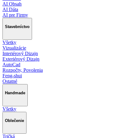
AI Obsah
AI Dáta
AI pre Firmy
Stavebníctvo
Všetky
Vizualizácie
Interiérový Dizajn
Exteriérový Dizajn
AutoCad
Rozpočty, Povolenia
Feng-shui
Ostatné
Handmade
Všetky
Oblečenie
Tričká