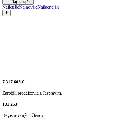
Najlacnejšie
Najlepšie
Najnovšie
Najlacnejšie
7 317 603 €
Zarobili predajcovia z Jaspravim.
181 263
Registrovaných členov.