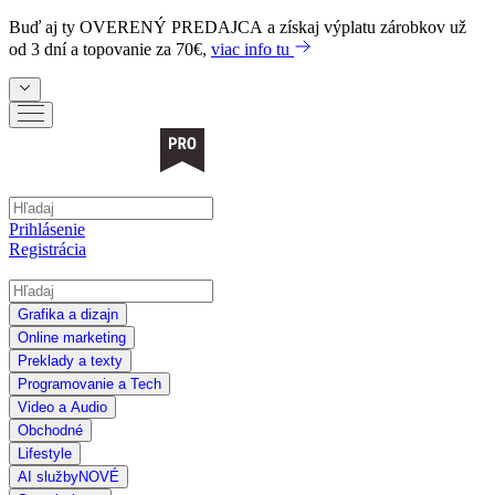
Buď aj ty
OVERENÝ PREDAJCA
a získaj výplatu zárobkov už
od 3 dní a topovanie za 70€,
viac info tu
Prihlásenie
Registrácia
Grafika a dizajn
Online marketing
Preklady a texty
Programovanie a Tech
Video a Audio
Obchodné
Lifestyle
AI služby
NOVÉ