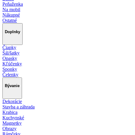
Peňaženka
Na mobil
Nákupné
Ostatné
Doplnky
Čiapky
Šál/šatky
Opasky
Kľúčenky
Sponky
Čelenky
Bývanie
Dekorácie
Stavba a záhrada
Krabica
Kuchynské
Magnetky
Obrazy
Rámčeky