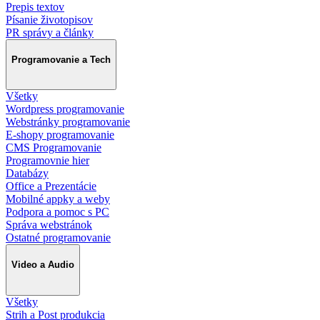
Prepis textov
Písanie životopisov
PR správy a články
Programovanie a Tech
Všetky
Wordpress programovanie
Webstránky programovanie
E-shopy programovanie
CMS Programovanie
Programovnie hier
Databázy
Office a Prezentácie
Mobilné appky a weby
Podpora a pomoc s PC
Správa webstránok
Ostatné programovanie
Video a Audio
Všetky
Strih a Post produkcia