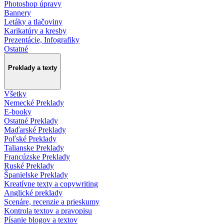
Photoshop úpravy
Bannery
Letáky a tlačoviny
Karikatúry a kresby
Prezentácie, Infografiky
Ostatné
Preklady a texty
Všetky
Nemecké Preklady
E-booky
Ostatné Preklady
Maďarské Preklady
Poľské Preklady
Talianske Preklady
Francúzske Preklady
Ruské Preklady
Španielske Preklady
Kreatívne texty a copywriting
Anglické preklady
Scenáre, recenzie a prieskumy
Kontrola textov a pravopisu
Písanie blogov a textov