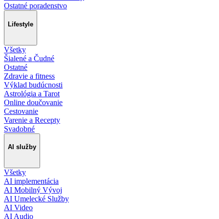
Ostatné poradenstvo
Lifestyle
Všetky
Šialené a Čudné
Ostatné
Zdravie a fitness
Výklad budúcnosti
Astrológia a Tarot
Online doučovanie
Cestovanie
Varenie a Recepty
Svadobné
AI služby
Všetky
AI implementácia
AI Mobilný Vývoj
AI Umelecké Služby
AI Video
AI Audio