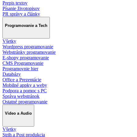
Prepis textov
Písanie životopisov
PR správy a články
Programovanie a Tech
Všetky
Wordpress programovanie
Webstránky programovanie
E-shopy programovanie
CMS Programovanie
Programovnie hier
Databázy
Office a Prezentácie
Mobilné appky a weby
Podpora a pomoc s PC
Správa webstránok
Ostatné programovanie
Video a Audio
Všetky
Strih a Post produkcia