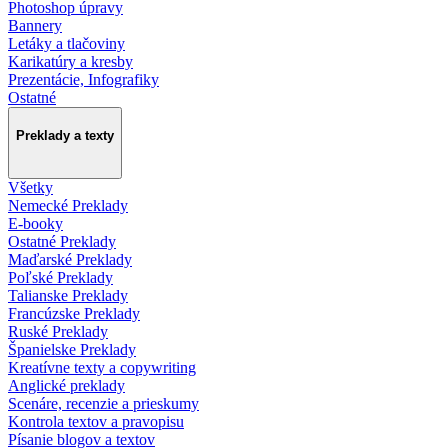
Photoshop úpravy
Bannery
Letáky a tlačoviny
Karikatúry a kresby
Prezentácie, Infografiky
Ostatné
Preklady a texty
Všetky
Nemecké Preklady
E-booky
Ostatné Preklady
Maďarské Preklady
Poľské Preklady
Talianske Preklady
Francúzske Preklady
Ruské Preklady
Španielske Preklady
Kreatívne texty a copywriting
Anglické preklady
Scenáre, recenzie a prieskumy
Kontrola textov a pravopisu
Písanie blogov a textov