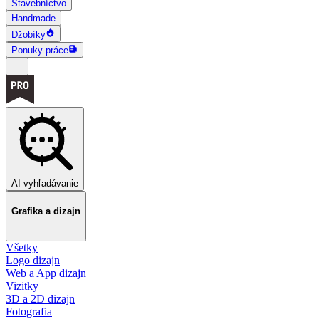
Stavebníctvo
Handmade
Džobíky
Ponuky práce
AI vyhľadávanie
Grafika a dizajn
Všetky
Logo dizajn
Web a App dizajn
Vizitky
3D a 2D dizajn
Fotografia