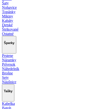
Šaty
Nohavice
Topánky
Mikiny
Kabáty
Detské
Štrikované
Ostatné
Šperky
Prstene
Náramky
Prívesok
Náhrdelník
Brošne
Sety
Náušnice
Tašky
Kabelka
Batoh