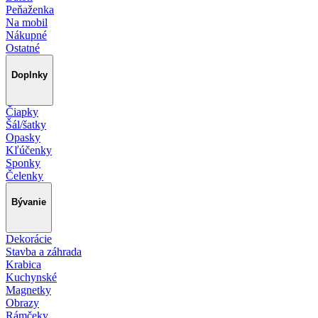
Peňaženka
Na mobil
Nákupné
Ostatné
Doplnky
Čiapky
Šál/šatky
Opasky
Kľúčenky
Sponky
Čelenky
Bývanie
Dekorácie
Stavba a záhrada
Krabica
Kuchynské
Magnetky
Obrazy
Rámčeky