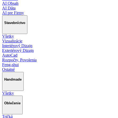
AI Obsah
AI Dáta
AI pre Firmy
Stavebníctvo
Všetky
Vizualizácie
Interiérový Dizajn
Exteriérový Dizajn
AutoCad
Rozpočty, Povolenia
Feng-shui
Ostatné
Handmade
Všetky
Oblečenie
Tričká