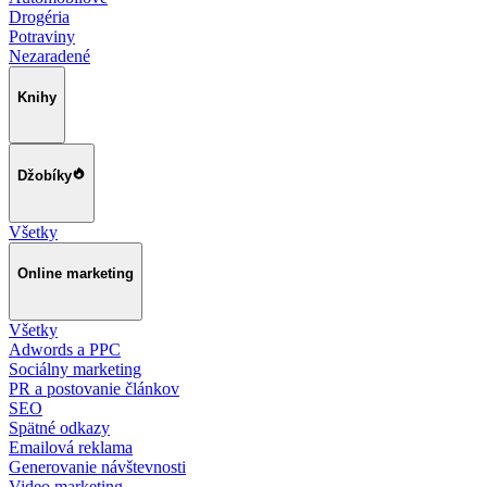
Drogéria
Potraviny
Nezaradené
Knihy
Džobíky
Všetky
Online marketing
Všetky
Adwords a PPC
Sociálny marketing
PR a postovanie článkov
SEO
Spätné odkazy
Emailová reklama
Generovanie návštevnosti
Video marketing