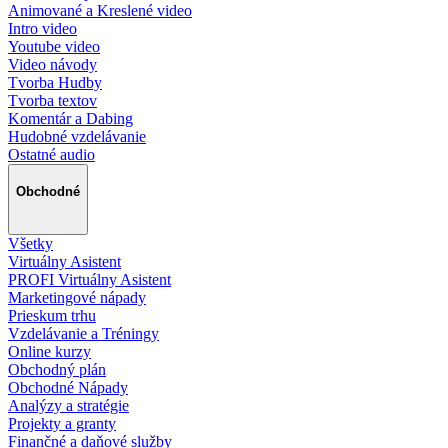
Animované a Kreslené video
Intro video
Youtube video
Video návody
Tvorba Hudby
Tvorba textov
Komentár a Dabing
Hudobné vzdelávanie
Ostatné audio
Obchodné
Všetky
Virtuálny Asistent
PROFI Virtuálny Asistent
Marketingové nápady
Prieskum trhu
Vzdelávanie a Tréningy
Online kurzy
Obchodný plán
Obchodné Nápady
Analýzy a stratégie
Projekty a granty
Finančné a daňové služby