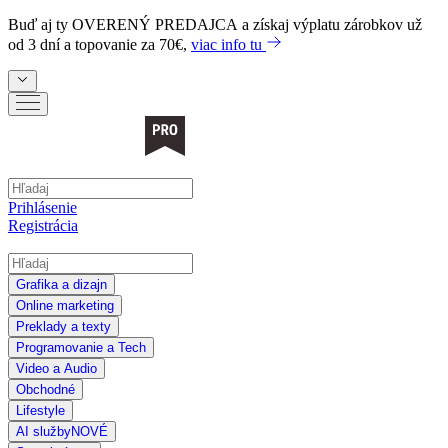
Buď aj ty
OVERENÝ PREDAJCA
a získaj výplatu zárobkov už
od 3 dní a topovanie za 70€,
viac info tu
Prihlásenie
Registrácia
Grafika a dizajn
Online marketing
Preklady a texty
Programovanie a Tech
Video a Audio
Obchodné
Lifestyle
AI služby
NOVÉ