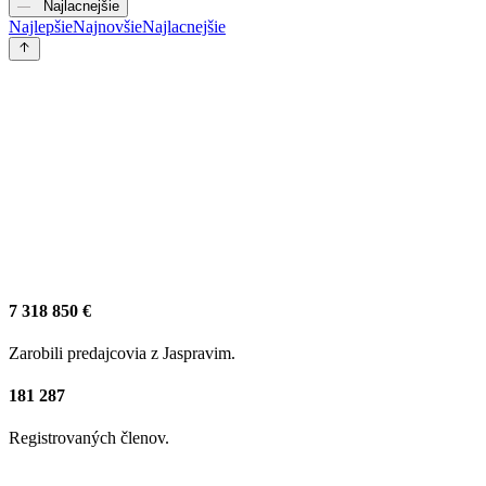
Najlacnejšie
Najlepšie
Najnovšie
Najlacnejšie
7 318 850 €
Zarobili predajcovia z Jaspravim.
181 287
Registrovaných členov.