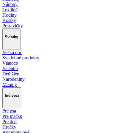
Nádoby
Textilné
Hodiny
Košíky
Postavičky
Sviatky
Veľká noc
Svadobné produkty
Vianoce
Valentín
Deň žien
Narodeniny
Meniny
Iné veci
Pre psa
Pre mačku
Pre deti
Hračky
Automobilové