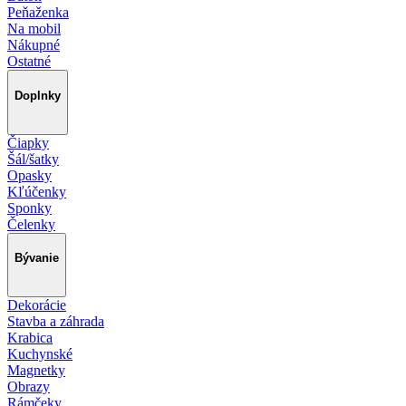
Peňaženka
Na mobil
Nákupné
Ostatné
Doplnky
Čiapky
Šál/šatky
Opasky
Kľúčenky
Sponky
Čelenky
Bývanie
Dekorácie
Stavba a záhrada
Krabica
Kuchynské
Magnetky
Obrazy
Rámčeky