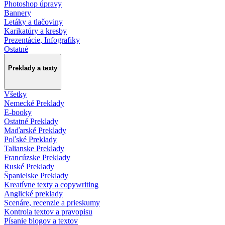
Photoshop úpravy
Bannery
Letáky a tlačoviny
Karikatúry a kresby
Prezentácie, Infografiky
Ostatné
Preklady a texty
Všetky
Nemecké Preklady
E-booky
Ostatné Preklady
Maďarské Preklady
Poľské Preklady
Talianske Preklady
Francúzske Preklady
Ruské Preklady
Španielske Preklady
Kreatívne texty a copywriting
Anglické preklady
Scenáre, recenzie a prieskumy
Kontrola textov a pravopisu
Písanie blogov a textov