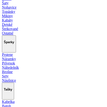
Šaty
Nohavice
Topánky
Mikiny
Kabáty
Detské
Štrikované
Ostatné
Šperky
Prstene
Náramky
Prívesok
Náhrdelník
Brošne
Sety
Náušnice
Tašky
Kabelka
Batoh