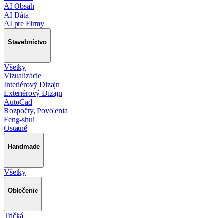
AI Obsah
AI Dáta
AI pre Firmy
Stavebníctvo
Všetky
Vizualizácie
Interiérový Dizajn
Exteriérový Dizajn
AutoCad
Rozpočty, Povolenia
Feng-shui
Ostatné
Handmade
Všetky
Oblečenie
Tričká