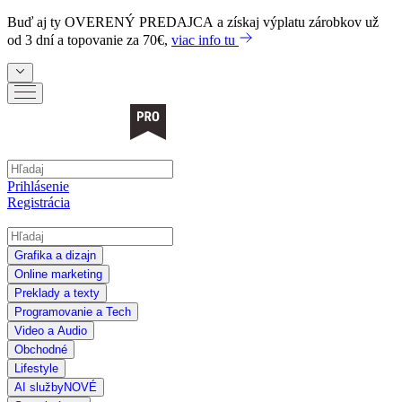
Buď aj ty
OVERENÝ PREDAJCA
a získaj výplatu zárobkov už
od 3 dní a topovanie za 70€,
viac info tu
Prihlásenie
Registrácia
Grafika a dizajn
Online marketing
Preklady a texty
Programovanie a Tech
Video a Audio
Obchodné
Lifestyle
AI služby
NOVÉ