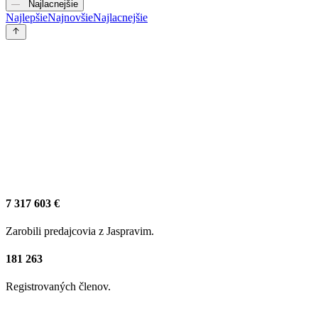
Najlacnejšie
Najlepšie
Najnovšie
Najlacnejšie
7 317 603 €
Zarobili predajcovia z Jaspravim.
181 263
Registrovaných členov.