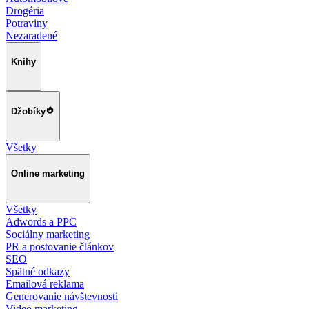
Drogéria
Potraviny
Nezaradené
Knihy
Džobíky
Všetky
Online marketing
Všetky
Adwords a PPC
Sociálny marketing
PR a postovanie článkov
SEO
Spätné odkazy
Emailová reklama
Generovanie návštevnosti
Video marketing