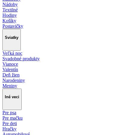
Nádoby
Textilné
Hodiny
Košíky
Postavičky
Sviatky
Veľká noc
Svadobné produkty
Vianoce
Valentín
Deň žien
Narodeniny
Meniny
Iné veci
Pre psa
Pre mačku
Pre deti
Hračky
Automobilové