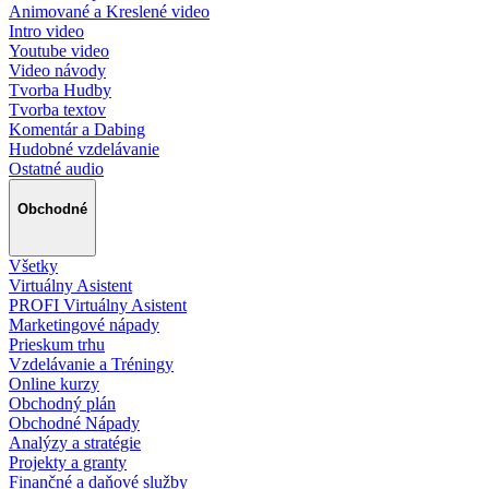
Animované a Kreslené video
Intro video
Youtube video
Video návody
Tvorba Hudby
Tvorba textov
Komentár a Dabing
Hudobné vzdelávanie
Ostatné audio
Obchodné
Všetky
Virtuálny Asistent
PROFI Virtuálny Asistent
Marketingové nápady
Prieskum trhu
Vzdelávanie a Tréningy
Online kurzy
Obchodný plán
Obchodné Nápady
Analýzy a stratégie
Projekty a granty
Finančné a daňové služby