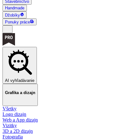
Stavebníctvo
Handmade
Džobíky
Ponuky práce
AI vyhľadávanie
Grafika a dizajn
Všetky
Logo dizajn
Web a App dizajn
Vizitky
3D a 2D dizajn
Fotografia