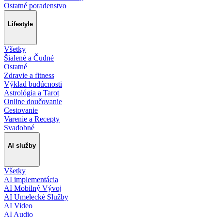
Ostatné poradenstvo
Lifestyle
Všetky
Šialené a Čudné
Ostatné
Zdravie a fitness
Výklad budúcnosti
Astrológia a Tarot
Online doučovanie
Cestovanie
Varenie a Recepty
Svadobné
AI služby
Všetky
AI implementácia
AI Mobilný Vývoj
AI Umelecké Služby
AI Video
AI Audio