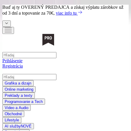
Buď aj ty
OVERENÝ PREDAJCA
a získaj výplatu zárobkov už
od 3 dní a topovanie za 70€,
viac info tu
Prihlásenie
Registrácia
Grafika a dizajn
Online marketing
Preklady a texty
Programovanie a Tech
Video a Audio
Obchodné
Lifestyle
AI služby
NOVÉ