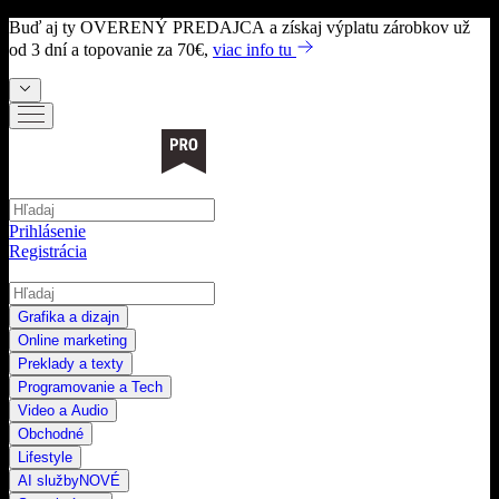
Buď aj ty
OVERENÝ PREDAJCA
a získaj výplatu zárobkov už
od 3 dní a topovanie za 70€,
viac info tu
Prihlásenie
Registrácia
Grafika a dizajn
Online marketing
Preklady a texty
Programovanie a Tech
Video a Audio
Obchodné
Lifestyle
AI služby
NOVÉ