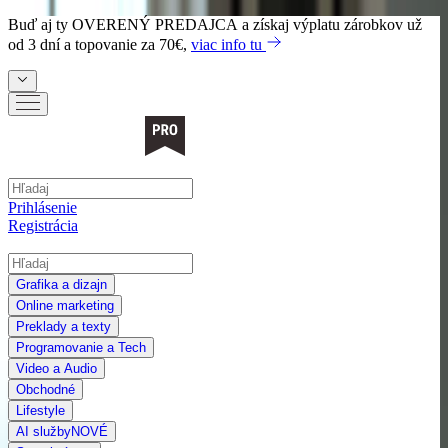
Buď aj ty
OVERENÝ PREDAJCA
a získaj výplatu zárobkov už
od 3 dní a topovanie za 70€,
viac info tu
Prihlásenie
Registrácia
Grafika a dizajn
Online marketing
Preklady a texty
Programovanie a Tech
Video a Audio
Obchodné
Lifestyle
AI služby
NOVÉ