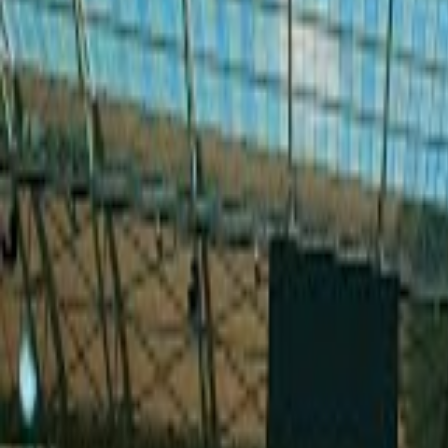
Intro video
Youtube video
Video návody
Tvorba Hudby
Tvorba textov
Komentár a Dabing
Hudobné vzdelávanie
Ostatné audio
Obchodné
Všetky
Virtuálny Asistent
PROFI Virtuálny Asistent
Marketingové nápady
Prieskum trhu
Vzdelávanie a Tréningy
Online kurzy
Obchodný plán
Obchodné Nápady
Analýzy a stratégie
Projekty a granty
Finančné a daňové služby
Ostatné poradenstvo