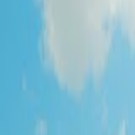
Bannery
Letáky a tlačoviny
Karikatúry a kresby
Prezentácie, Infografiky
Ostatné
Preklady a texty
Všetky
Nemecké Preklady
E-booky
Ostatné Preklady
Maďarské Preklady
Poľské Preklady
Talianske Preklady
Francúzske Preklady
Ruské Preklady
Španielske Preklady
Kreatívne texty a copywriting
Anglické preklady
Scenáre, recenzie a prieskumy
Kontrola textov a pravopisu
Písanie blogov a textov
Prepis textov