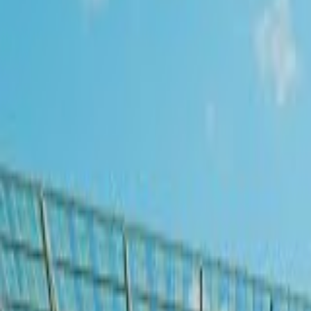
Písanie životopisov
PR správy a články
Programovanie a Tech
Všetky
Wordpress programovanie
Webstránky programovanie
E-shopy programovanie
CMS Programovanie
Programovnie hier
Databázy
Office a Prezentácie
Mobilné appky a weby
Podpora a pomoc s PC
Správa webstránok
Ostatné programovanie
Video a Audio
Všetky
Strih a Post produkcia
Animované a Kreslené video