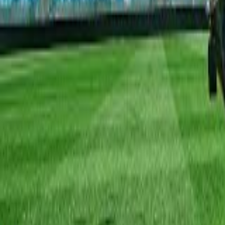
Nohavice
Topánky
Mikiny
Kabáty
Detské
Štrikované
Ostatné
Šperky
Prstene
Náramky
Prívesok
Náhrdelník
Brošne
Sety
Náušnice
Tašky
Kabelka
Batoh
Peňaženka