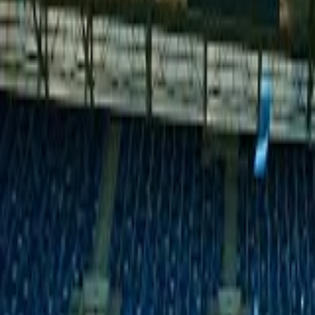
Lifestyle
Všetky
Šialené a Čudné
Ostatné
Zdravie a fitness
Výklad budúcnosti
Astrológia a Tarot
Online doučovanie
Cestovanie
Varenie a Recepty
Svadobné
AI služby
Všetky
AI implementácia
AI Mobilný Vývoj
AI Umelecké Služby
AI Video
AI Audio
AI Obsah