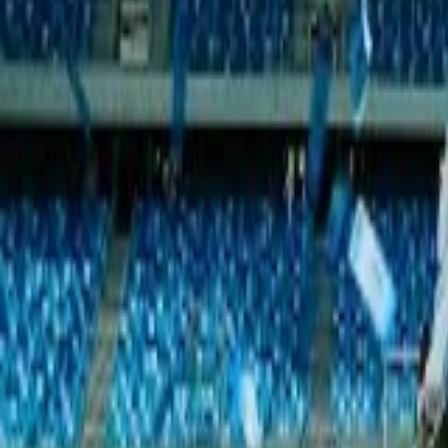
AI Dáta
AI pre Firmy
Stavebníctvo
Všetky
Vizualizácie
Interiérový Dizajn
Exteriérový Dizajn
AutoCad
Rozpočty, Povolenia
Feng-shui
Ostatné
Handmade
Všetky
Oblečenie
Tričká
Šaty