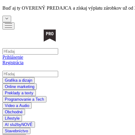
Buď aj ty
OVERENÝ PREDAJCA
a získaj výplatu zárobkov už od 
Prihlásenie
Registrácia
Grafika a dizajn
Online marketing
Preklady a texty
Programovanie a Tech
Video a Audio
Obchodné
Lifestyle
AI služby
NOVÉ
Stavebníctvo