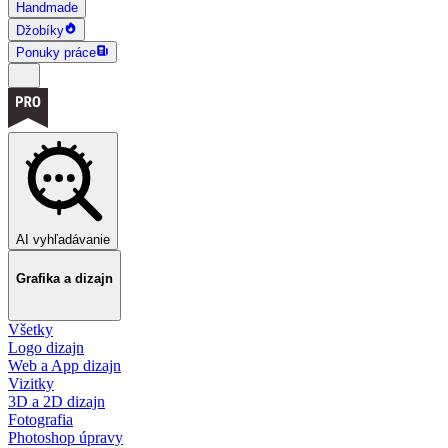
Handmade
Džobíky
Ponuky práce
AI vyhľadávanie
Grafika a dizajn
Všetky
Logo dizajn
Web a App dizajn
Vizitky
3D a 2D dizajn
Fotografia
Photoshop úpravy