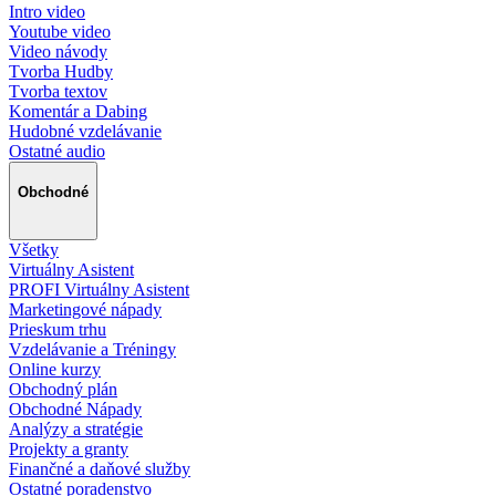
Intro video
Youtube video
Video návody
Tvorba Hudby
Tvorba textov
Komentár a Dabing
Hudobné vzdelávanie
Ostatné audio
Obchodné
Všetky
Virtuálny Asistent
PROFI Virtuálny Asistent
Marketingové nápady
Prieskum trhu
Vzdelávanie a Tréningy
Online kurzy
Obchodný plán
Obchodné Nápady
Analýzy a stratégie
Projekty a granty
Finančné a daňové služby
Ostatné poradenstvo