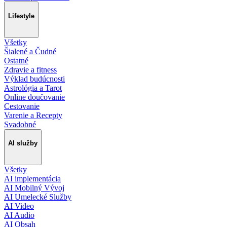
Lifestyle
Všetky
Šialené a Čudné
Ostatné
Zdravie a fitness
Výklad budúcnosti
Astrológia a Tarot
Online doučovanie
Cestovanie
Varenie a Recepty
Svadobné
AI služby
Všetky
AI implementácia
AI Mobilný Vývoj
AI Umelecké Služby
AI Video
AI Audio
AI Obsah