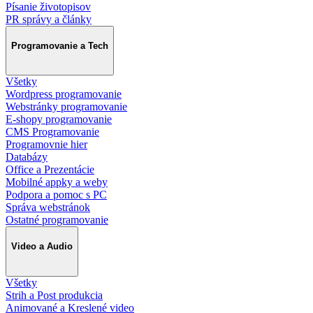
Písanie životopisov
PR správy a články
Programovanie a Tech
Všetky
Wordpress programovanie
Webstránky programovanie
E-shopy programovanie
CMS Programovanie
Programovnie hier
Databázy
Office a Prezentácie
Mobilné appky a weby
Podpora a pomoc s PC
Správa webstránok
Ostatné programovanie
Video a Audio
Všetky
Strih a Post produkcia
Animované a Kreslené video