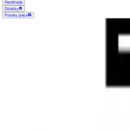
Handmade
Džobíky
Ponuky práce
AI vyhľadávanie
Grafika a dizajn
Všetky
Logo dizajn
Web a App dizajn
Vizitky
3D a 2D dizajn
Fotografia
Photoshop úpravy