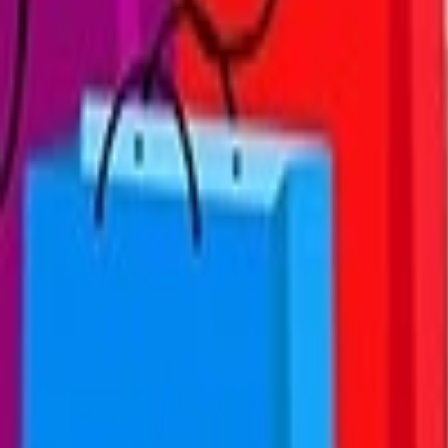
Lifestyle
Všetky
Šialené a Čudné
Ostatné
Zdravie a fitness
Výklad budúcnosti
Astrológia a Tarot
Online doučovanie
Cestovanie
Varenie a Recepty
Svadobné
AI služby
Všetky
AI implementácia
AI Mobilný Vývoj
AI Umelecké Služby
AI Video
AI Audio
AI Obsah