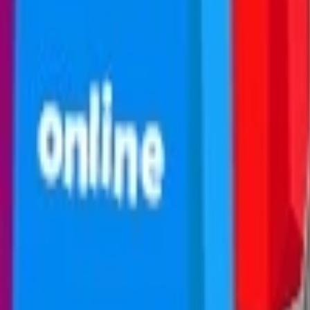
AI Dáta
AI pre Firmy
Stavebníctvo
Všetky
Vizualizácie
Interiérový Dizajn
Exteriérový Dizajn
AutoCad
Rozpočty, Povolenia
Feng-shui
Ostatné
Handmade
Všetky
Oblečenie
Tričká
Šaty