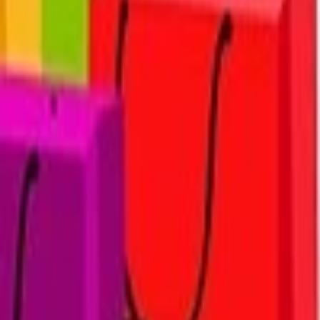
Intro video
Youtube video
Video návody
Tvorba Hudby
Tvorba textov
Komentár a Dabing
Hudobné vzdelávanie
Ostatné audio
Obchodné
Všetky
Virtuálny Asistent
PROFI Virtuálny Asistent
Marketingové nápady
Prieskum trhu
Vzdelávanie a Tréningy
Online kurzy
Obchodný plán
Obchodné Nápady
Analýzy a stratégie
Projekty a granty
Finančné a daňové služby
Ostatné poradenstvo