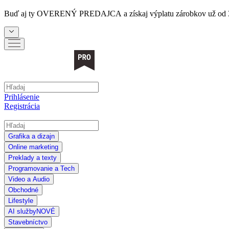
Buď aj ty
OVERENÝ PREDAJCA
a získaj výplatu zárobkov už od 
Prihlásenie
Registrácia
Grafika a dizajn
Online marketing
Preklady a texty
Programovanie a Tech
Video a Audio
Obchodné
Lifestyle
AI služby
NOVÉ
Stavebníctvo