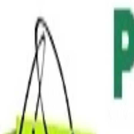
Bannery
Letáky a tlačoviny
Karikatúry a kresby
Prezentácie, Infografiky
Ostatné
Preklady a texty
Všetky
Nemecké Preklady
E-booky
Ostatné Preklady
Maďarské Preklady
Poľské Preklady
Talianske Preklady
Francúzske Preklady
Ruské Preklady
Španielske Preklady
Kreatívne texty a copywriting
Anglické preklady
Scenáre, recenzie a prieskumy
Kontrola textov a pravopisu
Písanie blogov a textov
Prepis textov