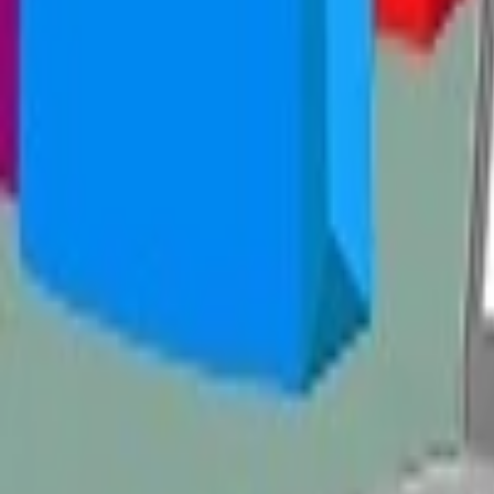
Nohavice
Topánky
Mikiny
Kabáty
Detské
Štrikované
Ostatné
Šperky
Prstene
Náramky
Prívesok
Náhrdelník
Brošne
Sety
Náušnice
Tašky
Kabelka
Batoh
Peňaženka