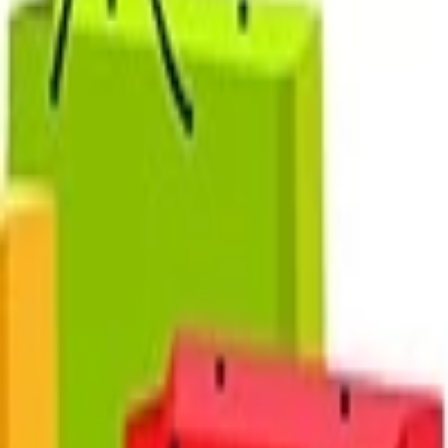
Písanie životopisov
PR správy a články
Programovanie a Tech
Všetky
Wordpress programovanie
Webstránky programovanie
E-shopy programovanie
CMS Programovanie
Programovnie hier
Databázy
Office a Prezentácie
Mobilné appky a weby
Podpora a pomoc s PC
Správa webstránok
Ostatné programovanie
Video a Audio
Všetky
Strih a Post produkcia
Animované a Kreslené video