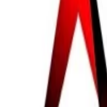
Bannery
Letáky a tlačoviny
Karikatúry a kresby
Prezentácie, Infografiky
Ostatné
Preklady a texty
Všetky
Nemecké Preklady
E-booky
Ostatné Preklady
Maďarské Preklady
Poľské Preklady
Talianske Preklady
Francúzske Preklady
Ruské Preklady
Španielske Preklady
Kreatívne texty a copywriting
Anglické preklady
Scenáre, recenzie a prieskumy
Kontrola textov a pravopisu
Písanie blogov a textov
Prepis textov