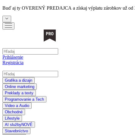
Buď aj ty
OVERENÝ PREDAJCA
a získaj výplatu zárobkov už od 
Prihlásenie
Registrácia
Grafika a dizajn
Online marketing
Preklady a texty
Programovanie a Tech
Video a Audio
Obchodné
Lifestyle
AI služby
NOVÉ
Stavebníctvo