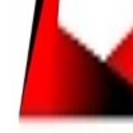
Intro video
Youtube video
Video návody
Tvorba Hudby
Tvorba textov
Komentár a Dabing
Hudobné vzdelávanie
Ostatné audio
Obchodné
Všetky
Virtuálny Asistent
PROFI Virtuálny Asistent
Marketingové nápady
Prieskum trhu
Vzdelávanie a Tréningy
Online kurzy
Obchodný plán
Obchodné Nápady
Analýzy a stratégie
Projekty a granty
Finančné a daňové služby
Ostatné poradenstvo