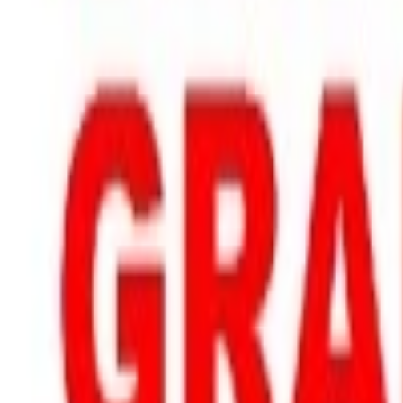
Lifestyle
Všetky
Šialené a Čudné
Ostatné
Zdravie a fitness
Výklad budúcnosti
Astrológia a Tarot
Online doučovanie
Cestovanie
Varenie a Recepty
Svadobné
AI služby
Všetky
AI implementácia
AI Mobilný Vývoj
AI Umelecké Služby
AI Video
AI Audio
AI Obsah