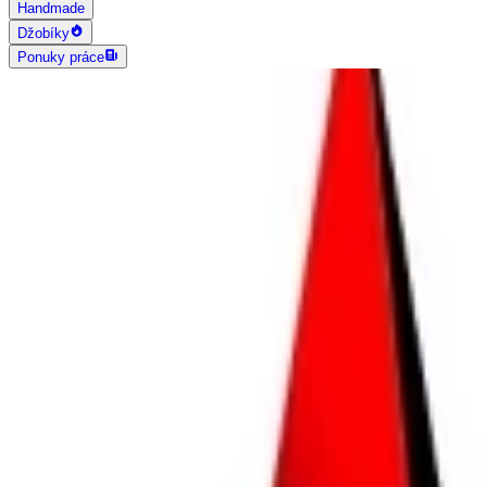
Handmade
Džobíky
Ponuky práce
AI vyhľadávanie
Grafika a dizajn
Všetky
Logo dizajn
Web a App dizajn
Vizitky
3D a 2D dizajn
Fotografia
Photoshop úpravy