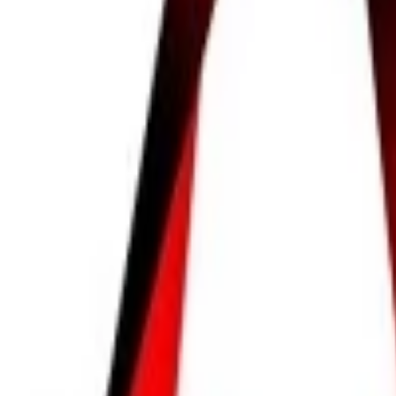
Písanie životopisov
PR správy a články
Programovanie a Tech
Všetky
Wordpress programovanie
Webstránky programovanie
E-shopy programovanie
CMS Programovanie
Programovnie hier
Databázy
Office a Prezentácie
Mobilné appky a weby
Podpora a pomoc s PC
Správa webstránok
Ostatné programovanie
Video a Audio
Všetky
Strih a Post produkcia
Animované a Kreslené video