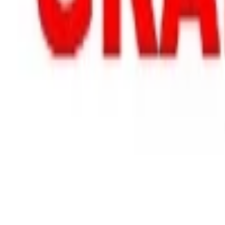
AI Dáta
AI pre Firmy
Stavebníctvo
Všetky
Vizualizácie
Interiérový Dizajn
Exteriérový Dizajn
AutoCad
Rozpočty, Povolenia
Feng-shui
Ostatné
Handmade
Všetky
Oblečenie
Tričká
Šaty