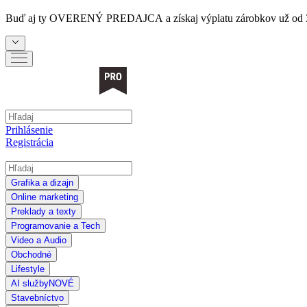
Buď aj ty
OVERENÝ PREDAJCA
a získaj výplatu zárobkov už od 
Prihlásenie
Registrácia
Grafika a dizajn
Online marketing
Preklady a texty
Programovanie a Tech
Video a Audio
Obchodné
Lifestyle
AI služby
NOVÉ
Stavebníctvo