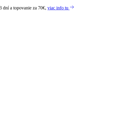
3 dní a topovanie za 70€,
viac info tu