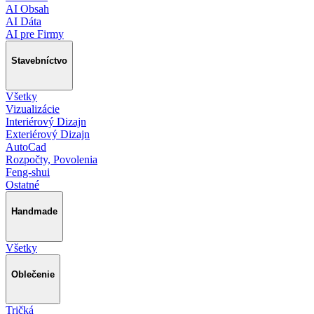
AI Obsah
AI Dáta
AI pre Firmy
Stavebníctvo
Všetky
Vizualizácie
Interiérový Dizajn
Exteriérový Dizajn
AutoCad
Rozpočty, Povolenia
Feng-shui
Ostatné
Handmade
Všetky
Oblečenie
Tričká