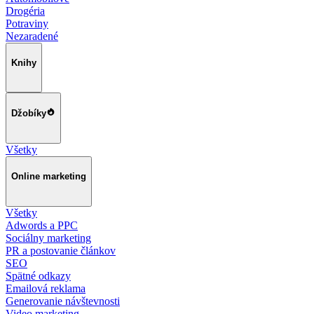
Drogéria
Potraviny
Nezaradené
Knihy
Džobíky
Všetky
Online marketing
Všetky
Adwords a PPC
Sociálny marketing
PR a postovanie článkov
SEO
Spätné odkazy
Emailová reklama
Generovanie návštevnosti
Video marketing