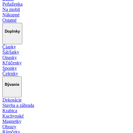
Peňaženka
Na mobil
Nákupné
Ostatné
Doplnky
Čiapky
Šál/šatky
Opasky
Kľúčenky
Sponky
Čelenky
Bývanie
Dekorácie
Stavba a záhrada
Krabica
Kuchynské
Magnetky
Obrazy
Rámčeky