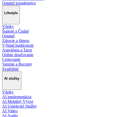
Ostatné poradenstvo
Lifestyle
Všetky
Šialené a Čudné
Ostatné
Zdravie a fitness
Výklad budúcnosti
Astrológia a Tarot
Online doučovanie
Cestovanie
Varenie a Recepty
Svadobné
AI služby
Všetky
AI implementácia
AI Mobilný Vývoj
AI Umelecké Služby
AI Video
AI Audio