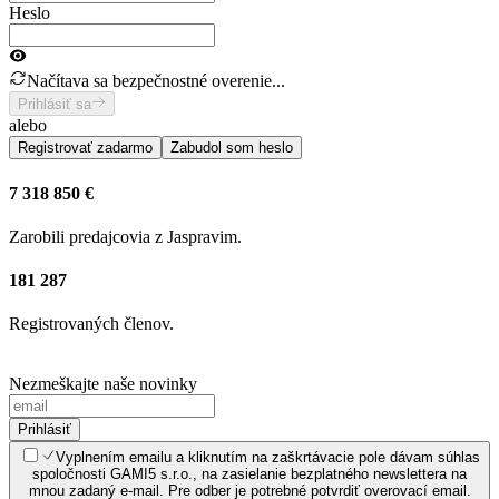
Heslo
Načítava sa bezpečnostné overenie...
Prihlásiť sa
alebo
Registrovať zadarmo
Zabudol som heslo
7 318 850 €
Zarobili predajcovia z Jaspravim.
181 287
Registrovaných členov.
Nezmeškajte naše novinky
Prihlásiť
Vyplnením emailu a kliknutím na zaškrtávacie pole dávam súhlas
spoločnosti GAMI5 s.r.o., na zasielanie bezplatného newslettera na
mnou zadaný e-mail. Pre odber je potrebné potvrdiť overovací email.