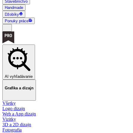
Stavebníctvo
Handmade
Džobíky
Ponuky práce
AI vyhľadávanie
Grafika a dizajn
Všetky
Logo dizajn
Web a App dizajn
Vizitky
3D a 2D dizajn
Fotografia