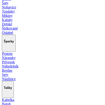
Šaty
Nohavice
Topánky
Mikiny
Kabáty
Detské
Štrikované
Ostatné
Šperky
Prstene
Náramky
Prívesok
Náhrdelník
Brošne
Sety
Náušnice
Tašky
Kabelka
Batoh