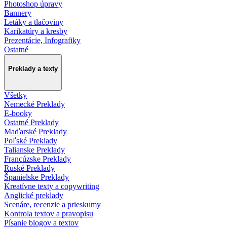
Photoshop úpravy
Bannery
Letáky a tlačoviny
Karikatúry a kresby
Prezentácie, Infografiky
Ostatné
Preklady a texty
Všetky
Nemecké Preklady
E-booky
Ostatné Preklady
Maďarské Preklady
Poľské Preklady
Talianske Preklady
Francúzske Preklady
Ruské Preklady
Španielske Preklady
Kreatívne texty a copywriting
Anglické preklady
Scenáre, recenzie a prieskumy
Kontrola textov a pravopisu
Písanie blogov a textov