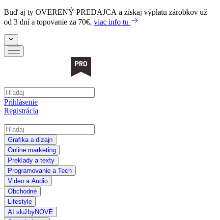
Buď aj ty
OVERENÝ PREDAJCA
a získaj výplatu zárobkov už
od 3 dní a topovanie za 70€,
viac info tu
Prihlásenie
Registrácia
Grafika a dizajn
Online marketing
Preklady a texty
Programovanie a Tech
Video a Audio
Obchodné
Lifestyle
AI služby
NOVÉ