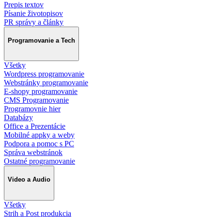
Prepis textov
Písanie životopisov
PR správy a články
Programovanie a Tech
Všetky
Wordpress programovanie
Webstránky programovanie
E-shopy programovanie
CMS Programovanie
Programovnie hier
Databázy
Office a Prezentácie
Mobilné appky a weby
Podpora a pomoc s PC
Správa webstránok
Ostatné programovanie
Video a Audio
Všetky
Strih a Post produkcia