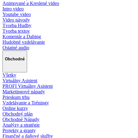
Animované a Kreslené video
Intro video
Youtube video
Video návody
Tvorba Hudby
Tvorba textov
Komentár a Dabing
Hudobné vzdelávanie
Ostatné audio
Obchodné
Všetky
Virtuálny Asistent
PROFI Virtuálny Asistent
Marketingové nápady
Prieskum trhu
Vzdelávanie a Tréningy
Online kurzy
Obchodný plán
Obchodné Nápady
Analýzy a stratégie
Projekty a granty
Finančné a daňové služby