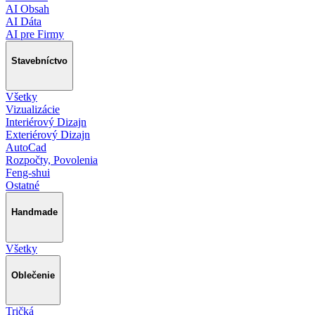
AI Obsah
AI Dáta
AI pre Firmy
Stavebníctvo
Všetky
Vizualizácie
Interiérový Dizajn
Exteriérový Dizajn
AutoCad
Rozpočty, Povolenia
Feng-shui
Ostatné
Handmade
Všetky
Oblečenie
Tričká