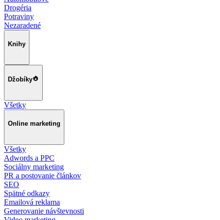
Drogéria
Potraviny
Nezaradené
Knihy
Džobíky
Všetky
Online marketing
Všetky
Adwords a PPC
Sociálny marketing
PR a postovanie článkov
SEO
Spätné odkazy
Emailová reklama
Generovanie návštevnosti
Video marketing