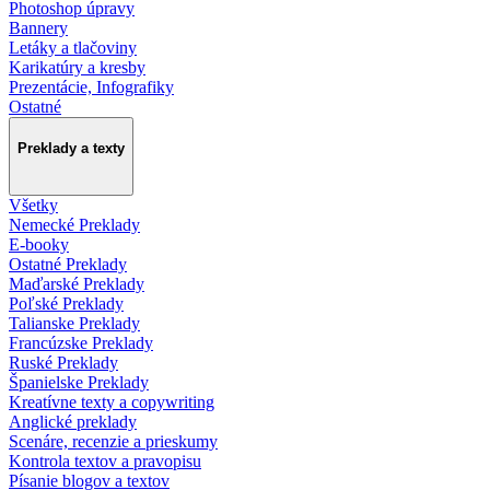
Photoshop úpravy
Bannery
Letáky a tlačoviny
Karikatúry a kresby
Prezentácie, Infografiky
Ostatné
Preklady a texty
Všetky
Nemecké Preklady
E-booky
Ostatné Preklady
Maďarské Preklady
Poľské Preklady
Talianske Preklady
Francúzske Preklady
Ruské Preklady
Španielske Preklady
Kreatívne texty a copywriting
Anglické preklady
Scenáre, recenzie a prieskumy
Kontrola textov a pravopisu
Písanie blogov a textov