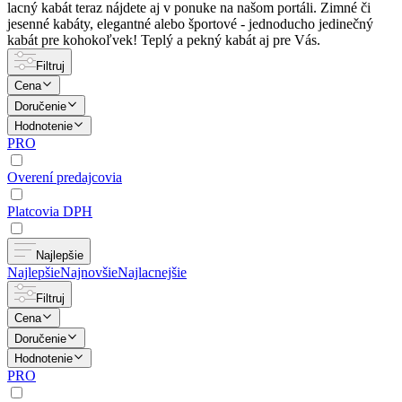
lacný kabát teraz nájdete aj v ponuke na našom portáli. Zimné či
jesenné kabáty, elegantné alebo športové - jednoducho jedinečný
kabát pre kohokoľvek! Teplý a pekný kabát aj pre Vás.
Filtruj
Cena
Doručenie
Hodnotenie
PRO
Overení predajcovia
Platcovia DPH
Najlepšie
Najlepšie
Najnovšie
Najlacnejšie
Filtruj
Cena
Doručenie
Hodnotenie
PRO