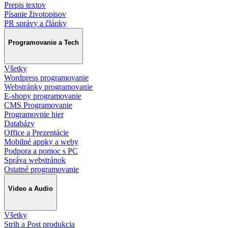
Prepis textov
Písanie životopisov
PR správy a články
Programovanie a Tech
Všetky
Wordpress programovanie
Webstránky programovanie
E-shopy programovanie
CMS Programovanie
Programovnie hier
Databázy
Office a Prezentácie
Mobilné appky a weby
Podpora a pomoc s PC
Správa webstránok
Ostatné programovanie
Video a Audio
Všetky
Strih a Post produkcia