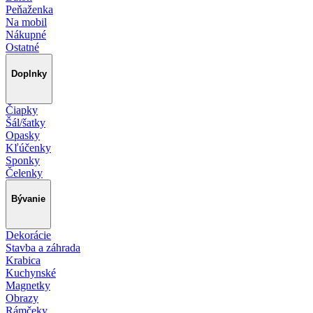
Peňaženka
Na mobil
Nákupné
Ostatné
Doplnky
Čiapky
Šál/šatky
Opasky
Kľúčenky
Sponky
Čelenky
Bývanie
Dekorácie
Stavba a záhrada
Krabica
Kuchynské
Magnetky
Obrazy
Rámčeky