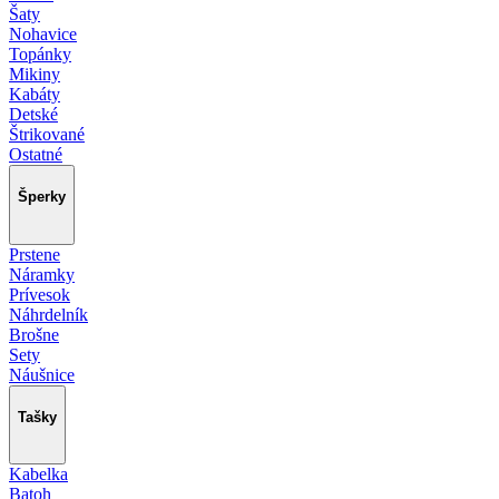
Šaty
Nohavice
Topánky
Mikiny
Kabáty
Detské
Štrikované
Ostatné
Šperky
Prstene
Náramky
Prívesok
Náhrdelník
Brošne
Sety
Náušnice
Tašky
Kabelka
Batoh