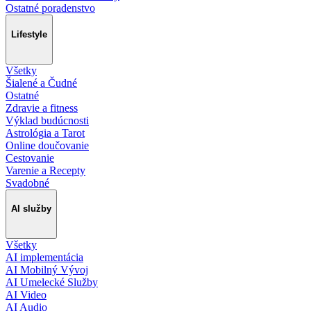
Ostatné poradenstvo
Lifestyle
Všetky
Šialené a Čudné
Ostatné
Zdravie a fitness
Výklad budúcnosti
Astrológia a Tarot
Online doučovanie
Cestovanie
Varenie a Recepty
Svadobné
AI služby
Všetky
AI implementácia
AI Mobilný Vývoj
AI Umelecké Služby
AI Video
AI Audio