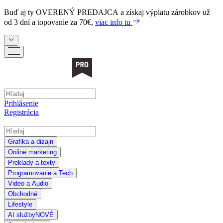
Buď aj ty
OVERENÝ PREDAJCA
a získaj výplatu zárobkov už
od 3 dní a topovanie za 70€,
viac info tu
Prihlásenie
Registrácia
Grafika a dizajn
Online marketing
Preklady a texty
Programovanie a Tech
Video a Audio
Obchodné
Lifestyle
AI služby
NOVÉ