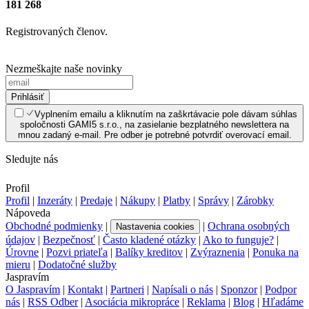
181 268
Registrovaných členov.
Nezmeškajte naše novinky
Prihlásiť
Vyplnením emailu a kliknutím na zaškrtávacie pole dávam súhlas
spoločnosti GAMI5 s.r.o., na zasielanie bezplatného newslettera na
mnou zadaný e-mail. Pre odber je potrebné potvrdiť overovací email.
Sledujte nás
Profil
Profil
|
Inzeráty
|
Predaje
|
Nákupy
|
Platby
|
Správy
|
Zárobky
Nápoveda
Obchodné podmienky
|
|
Ochrana osobných
Nastavenia cookies
údajov
|
Bezpečnosť
|
Často kladené otázky
|
Ako to funguje?
|
Úrovne
|
Pozvi priateľa
|
Balíky kreditov
|
Zvýraznenia
|
Ponuka na
mieru
|
Dodatočné služby
Jaspravím
O Jaspravím
|
Kontakt
|
Partneri
|
Napísali o nás
|
Sponzor
|
Podpor
nás
|
RSS Odber
|
Asociácia mikropráce
|
Reklama
|
Blog
|
Hľadáme