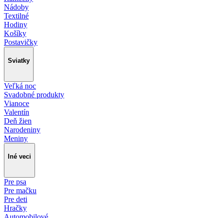
Nádoby
Textilné
Hodiny
Košíky
Postavičky
Sviatky
Veľká noc
Svadobné produkty
Vianoce
Valentín
Deň žien
Narodeniny
Meniny
Iné veci
Pre psa
Pre mačku
Pre deti
Hračky
Automobilové