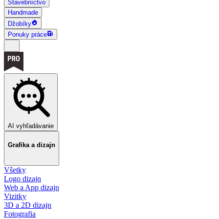
Stavebníctvo
Handmade
Džobíky
Ponuky práce
AI vyhľadávanie
Grafika a dizajn
Všetky
Logo dizajn
Web a App dizajn
Vizitky
3D a 2D dizajn
Fotografia