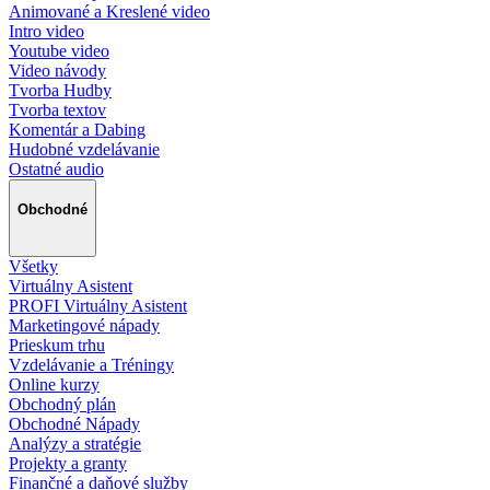
Animované a Kreslené video
Intro video
Youtube video
Video návody
Tvorba Hudby
Tvorba textov
Komentár a Dabing
Hudobné vzdelávanie
Ostatné audio
Obchodné
Všetky
Virtuálny Asistent
PROFI Virtuálny Asistent
Marketingové nápady
Prieskum trhu
Vzdelávanie a Tréningy
Online kurzy
Obchodný plán
Obchodné Nápady
Analýzy a stratégie
Projekty a granty
Finančné a daňové služby