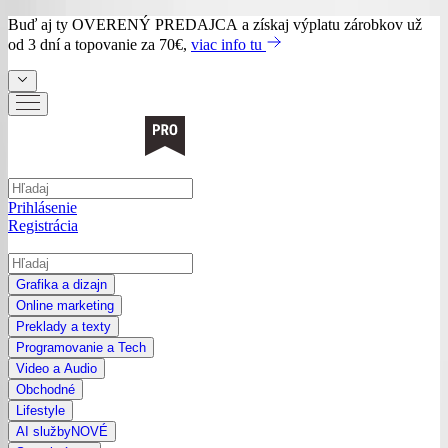
Buď aj ty
OVERENÝ PREDAJCA
a získaj výplatu zárobkov už
od 3 dní a topovanie za 70€,
viac info tu
Prihlásenie
Registrácia
Grafika a dizajn
Online marketing
Preklady a texty
Programovanie a Tech
Video a Audio
Obchodné
Lifestyle
AI služby
NOVÉ