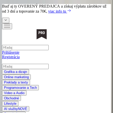
Buď aj ty
OVERENÝ PREDAJCA
a získaj výplatu zárobkov už
od 3 dní a topovanie za 70€,
viac info tu
Prihlásenie
Registrácia
Grafika a dizajn
Online marketing
Preklady a texty
Programovanie a Tech
Video a Audio
Obchodné
Lifestyle
AI služby
NOVÉ