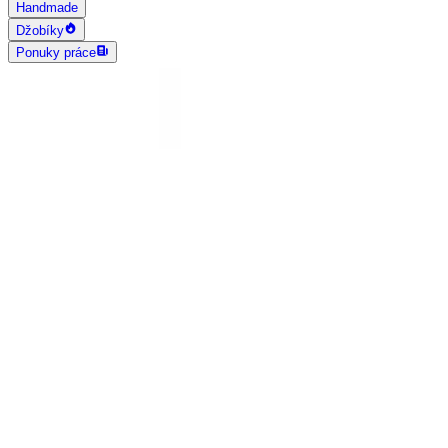
Handmade
Džobíky
Ponuky práce
AI vyhľadávanie
Grafika a dizajn
Všetky
Logo dizajn
Web a App dizajn
Vizitky
3D a 2D dizajn
Fotografia
Photoshop úpravy