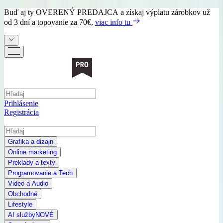
Buď aj ty
OVERENÝ PREDAJCA
a získaj výplatu zárobkov už
od 3 dní a topovanie za 70€,
viac info tu
Prihlásenie
Registrácia
Grafika a dizajn
Online marketing
Preklady a texty
Programovanie a Tech
Video a Audio
Obchodné
Lifestyle
AI služby
NOVÉ