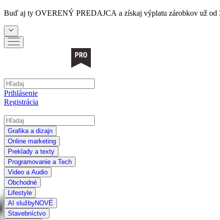
Buď aj ty
OVERENÝ PREDAJCA
a získaj výplatu zárobkov už od 
Prihlásenie
Registrácia
Grafika a dizajn
Online marketing
Preklady a texty
Programovanie a Tech
Video a Audio
Obchodné
Lifestyle
AI služby
NOVÉ
Stavebníctvo