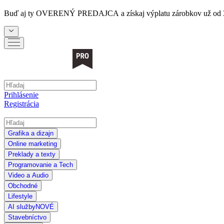
Buď aj ty
OVERENÝ PREDAJCA
a získaj výplatu zárobkov už od 
Prihlásenie
Registrácia
Grafika a dizajn
Online marketing
Preklady a texty
Programovanie a Tech
Video a Audio
Obchodné
Lifestyle
AI služby
NOVÉ
Stavebníctvo