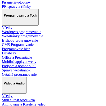
Písanie životopisov
PR správy a články
Programovanie a Tech
Všetky
Wordpress programovanie
Webstránky programovanie
E-shopy programovanie
CMS Programovanie
Programovnie hier
Databázy
Office a Prezentácie
Mobilné appky a weby
Podpora a pomoc s PC
Správa webstránok
Ostatné programovanie
Video a Audio
Všetky
Strih a Post produkcia
Animované a Kreslené video