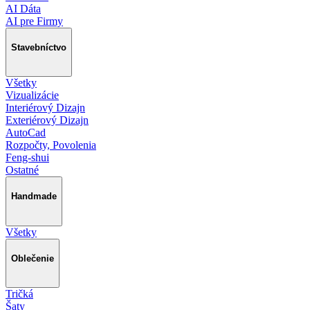
AI Dáta
AI pre Firmy
Stavebníctvo
Všetky
Vizualizácie
Interiérový Dizajn
Exteriérový Dizajn
AutoCad
Rozpočty, Povolenia
Feng-shui
Ostatné
Handmade
Všetky
Oblečenie
Tričká
Šaty