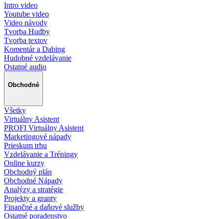
Intro video
Youtube video
Video návody
Tvorba Hudby
Tvorba textov
Komentár a Dabing
Hudobné vzdelávanie
Ostatné audio
Obchodné
Všetky
Virtuálny Asistent
PROFI Virtuálny Asistent
Marketingové nápady
Prieskum trhu
Vzdelávanie a Tréningy
Online kurzy
Obchodný plán
Obchodné Nápady
Analýzy a stratégie
Projekty a granty
Finančné a daňové služby
Ostatné poradenstvo