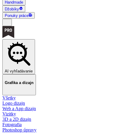
Handmade
Džobíky
Ponuky práce
AI vyhľadávanie
Grafika a dizajn
Všetky
Logo dizajn
Web a App dizajn
Vizitky
3D a 2D dizajn
Fotografia
Photoshop úpravy