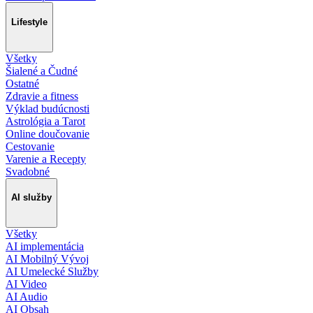
Lifestyle
Všetky
Šialené a Čudné
Ostatné
Zdravie a fitness
Výklad budúcnosti
Astrológia a Tarot
Online doučovanie
Cestovanie
Varenie a Recepty
Svadobné
AI služby
Všetky
AI implementácia
AI Mobilný Vývoj
AI Umelecké Služby
AI Video
AI Audio
AI Obsah