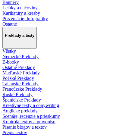
Bannery
Letáky a tlačoviny
Karikatúry a kresby
Prezentácie, Infografiky
Ostatné
Preklady a texty
Všetky
Nemecké Preklady
E-booky
Ostatné Preklady
Maďarské Preklady
Poľské Preklady
Talianske Preklady
Francúzske Preklady
Ruské Preklady
Španielske Preklady
Kreatívne texty a copywriting
Anglické preklady
Scenáre, recenzie a prieskumy
Kontrola textov a pravopisu
Písanie blogov a textov
Prepis textov