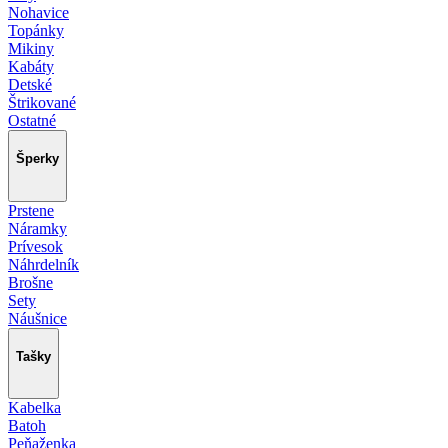
Nohavice
Topánky
Mikiny
Kabáty
Detské
Štrikované
Ostatné
Šperky
Prstene
Náramky
Prívesok
Náhrdelník
Brošne
Sety
Náušnice
Tašky
Kabelka
Batoh
Peňaženka