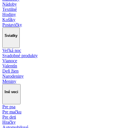
Nádoby
Textilné
Hodiny
Košíky
Postavičky
Sviatky
Veľká noc
Svadobné produkty
Vianoce
Valentín
Deň žien
Narodeniny
Meniny
Iné veci
Pre psa
Pre mačku
Pre deti
Hračky
Automobilové