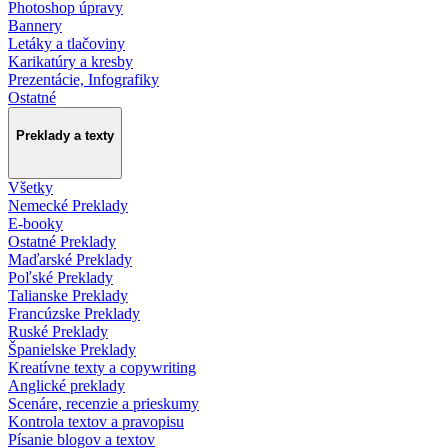
Photoshop úpravy
Bannery
Letáky a tlačoviny
Karikatúry a kresby
Prezentácie, Infografiky
Ostatné
Preklady a texty
Všetky
Nemecké Preklady
E-booky
Ostatné Preklady
Maďarské Preklady
Poľské Preklady
Talianske Preklady
Francúzske Preklady
Ruské Preklady
Španielske Preklady
Kreatívne texty a copywriting
Anglické preklady
Scenáre, recenzie a prieskumy
Kontrola textov a pravopisu
Písanie blogov a textov