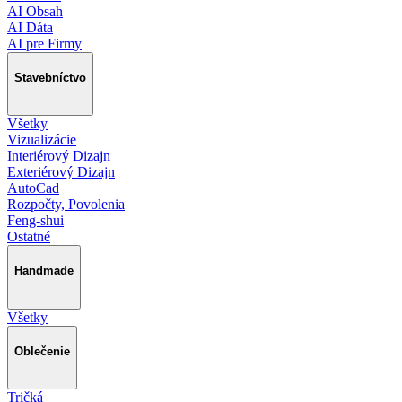
AI Obsah
AI Dáta
AI pre Firmy
Stavebníctvo
Všetky
Vizualizácie
Interiérový Dizajn
Exteriérový Dizajn
AutoCad
Rozpočty, Povolenia
Feng-shui
Ostatné
Handmade
Všetky
Oblečenie
Tričká