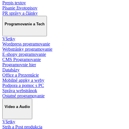
Prepis textov
Písanie životopisov
PR správy a články
Programovanie a Tech
Všetky
Wordpress programovanie
Webstránky programovanie
E-shopy programovanie
CMS Programovanie
Programovnie hier
Databázy
Office a Prezentácie
Mobilné appky a weby
Podpora a pomoc s PC
Správa webstránok
Ostatné programovanie
Video a Audio
Všetky
Strih a Post produkcia