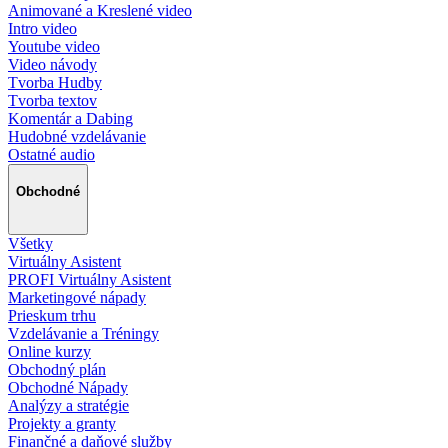
Animované a Kreslené video
Intro video
Youtube video
Video návody
Tvorba Hudby
Tvorba textov
Komentár a Dabing
Hudobné vzdelávanie
Ostatné audio
Obchodné
Všetky
Virtuálny Asistent
PROFI Virtuálny Asistent
Marketingové nápady
Prieskum trhu
Vzdelávanie a Tréningy
Online kurzy
Obchodný plán
Obchodné Nápady
Analýzy a stratégie
Projekty a granty
Finančné a daňové služby