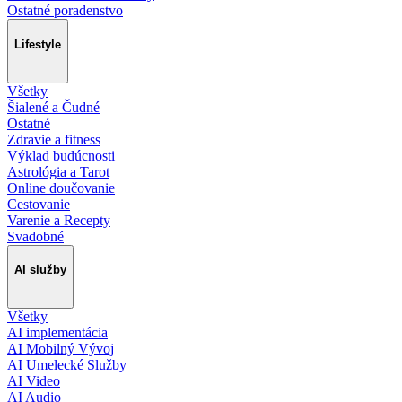
Ostatné poradenstvo
Lifestyle
Všetky
Šialené a Čudné
Ostatné
Zdravie a fitness
Výklad budúcnosti
Astrológia a Tarot
Online doučovanie
Cestovanie
Varenie a Recepty
Svadobné
AI služby
Všetky
AI implementácia
AI Mobilný Vývoj
AI Umelecké Služby
AI Video
AI Audio