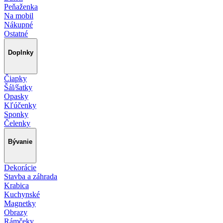
Peňaženka
Na mobil
Nákupné
Ostatné
Doplnky
Čiapky
Šál/šatky
Opasky
Kľúčenky
Sponky
Čelenky
Bývanie
Dekorácie
Stavba a záhrada
Krabica
Kuchynské
Magnetky
Obrazy
Rámčeky