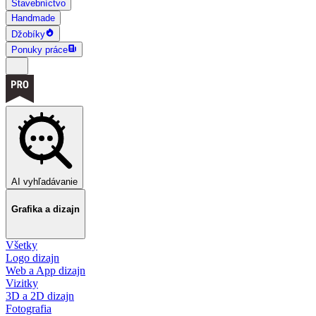
Stavebníctvo
Handmade
Džobíky
Ponuky práce
AI vyhľadávanie
Grafika a dizajn
Všetky
Logo dizajn
Web a App dizajn
Vizitky
3D a 2D dizajn
Fotografia