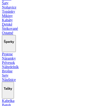
Šaty
Nohavice
Topánky
Mikiny
Kabáty
Detské
Štrikované
Ostatné
Šperky
Prstene
Náramky
Prívesok
Náhrdelník
Brošne
Sety
Náušnice
Tašky
Kabelka
Batoh