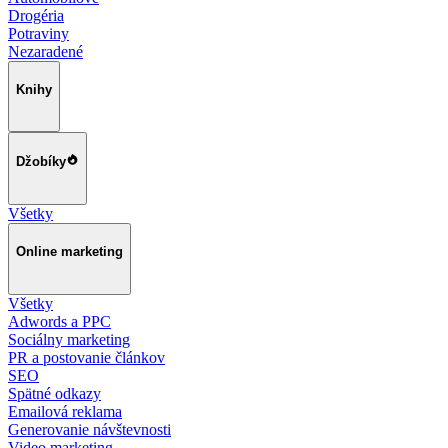
Drogéria
Potraviny
Nezaradené
Knihy
Džobíky
Všetky
Online marketing
Všetky
Adwords a PPC
Sociálny marketing
PR a postovanie článkov
SEO
Spätné odkazy
Emailová reklama
Generovanie návštevnosti
Video marketing