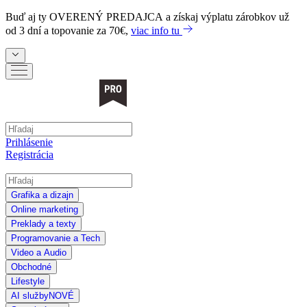
Buď aj ty
OVERENÝ PREDAJCA
a získaj výplatu zárobkov už
od 3 dní a topovanie za 70€,
viac info tu
Prihlásenie
Registrácia
Grafika a dizajn
Online marketing
Preklady a texty
Programovanie a Tech
Video a Audio
Obchodné
Lifestyle
AI služby
NOVÉ