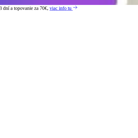
3 dní a topovanie za 70€,
viac info tu