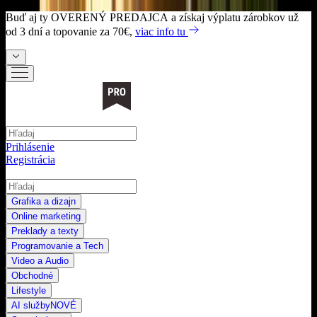
Buď aj ty
OVERENÝ PREDAJCA
a získaj výplatu zárobkov už
od 3 dní a topovanie za 70€,
viac info tu
Prihlásenie
Registrácia
Grafika a dizajn
Online marketing
Preklady a texty
Programovanie a Tech
Video a Audio
Obchodné
Lifestyle
AI služby
NOVÉ