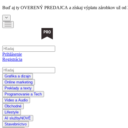
Buď aj ty
OVERENÝ PREDAJCA
a získaj výplatu zárobkov už od 
Prihlásenie
Registrácia
Grafika a dizajn
Online marketing
Preklady a texty
Programovanie a Tech
Video a Audio
Obchodné
Lifestyle
AI služby
NOVÉ
Stavebníctvo