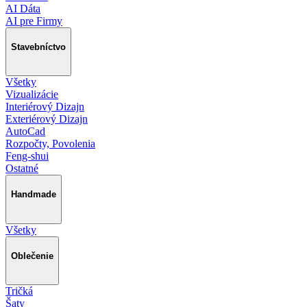
AI Dáta
AI pre Firmy
Stavebníctvo
Všetky
Vizualizácie
Interiérový Dizajn
Exteriérový Dizajn
AutoCad
Rozpočty, Povolenia
Feng-shui
Ostatné
Handmade
Všetky
Oblečenie
Tričká
Šaty