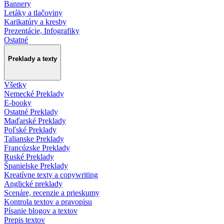
Bannery
Letáky a tlačoviny
Karikatúry a kresby
Prezentácie, Infografiky
Ostatné
Preklady a texty
Všetky
Nemecké Preklady
E-booky
Ostatné Preklady
Maďarské Preklady
Poľské Preklady
Talianske Preklady
Francúzske Preklady
Ruské Preklady
Španielske Preklady
Kreatívne texty a copywriting
Anglické preklady
Scenáre, recenzie a prieskumy
Kontrola textov a pravopisu
Písanie blogov a textov
Prepis textov