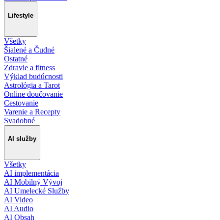
Lifestyle
Všetky
Šialené a Čudné
Ostatné
Zdravie a fitness
Výklad budúcnosti
Astrológia a Tarot
Online doučovanie
Cestovanie
Varenie a Recepty
Svadobné
AI služby
Všetky
AI implementácia
AI Mobilný Vývoj
AI Umelecké Služby
AI Video
AI Audio
AI Obsah