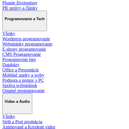
Písanie životopisov
PR správy a články
Programovanie a Tech
Všetky
Wordpress programovanie
Webstránky programovanie
E-shopy programovanie
CMS Programovanie
Programovnie hier
Databázy
Office a Prezentácie
Mobilné appky a weby
Podpora a pomoc s PC
Správa webstránok
Ostatné programovanie
Video a Audio
Všetky
Strih a Post produkcia
Animované a Kreslené video