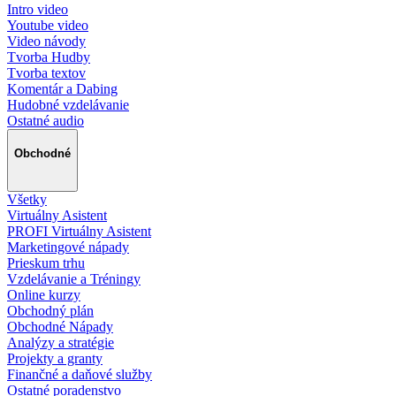
Intro video
Youtube video
Video návody
Tvorba Hudby
Tvorba textov
Komentár a Dabing
Hudobné vzdelávanie
Ostatné audio
Obchodné
Všetky
Virtuálny Asistent
PROFI Virtuálny Asistent
Marketingové nápady
Prieskum trhu
Vzdelávanie a Tréningy
Online kurzy
Obchodný plán
Obchodné Nápady
Analýzy a stratégie
Projekty a granty
Finančné a daňové služby
Ostatné poradenstvo