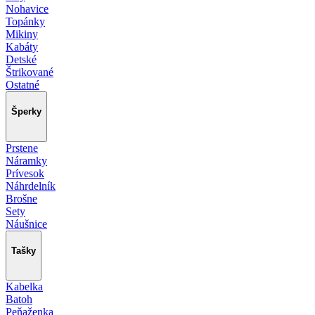
Nohavice
Topánky
Mikiny
Kabáty
Detské
Štrikované
Ostatné
Šperky
Prstene
Náramky
Prívesok
Náhrdelník
Brošne
Sety
Náušnice
Tašky
Kabelka
Batoh
Peňaženka