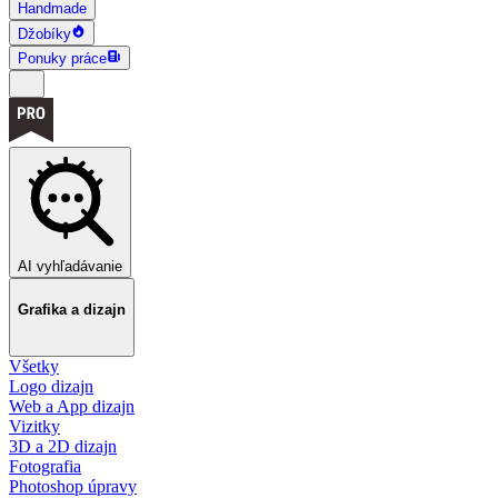
Handmade
Džobíky
Ponuky práce
AI vyhľadávanie
Grafika a dizajn
Všetky
Logo dizajn
Web a App dizajn
Vizitky
3D a 2D dizajn
Fotografia
Photoshop úpravy