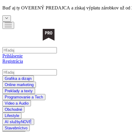
Buď aj ty
OVERENÝ PREDAJCA
a získaj výplatu zárobkov už od 
Prihlásenie
Registrácia
Grafika a dizajn
Online marketing
Preklady a texty
Programovanie a Tech
Video a Audio
Obchodné
Lifestyle
AI služby
NOVÉ
Stavebníctvo