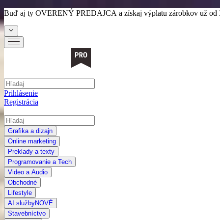
Buď aj ty
OVERENÝ PREDAJCA
a získaj výplatu zárobkov už od 
Prihlásenie
Registrácia
Grafika a dizajn
Online marketing
Preklady a texty
Programovanie a Tech
Video a Audio
Obchodné
Lifestyle
AI služby
NOVÉ
Stavebníctvo