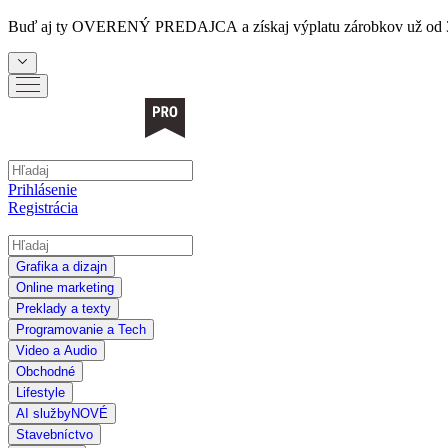
Buď aj ty
OVERENÝ PREDAJCA
a získaj výplatu zárobkov už od 
Prihlásenie
Registrácia
Grafika a dizajn
Online marketing
Preklady a texty
Programovanie a Tech
Video a Audio
Obchodné
Lifestyle
AI služby
NOVÉ
Stavebníctvo