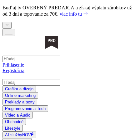
Buď aj ty
OVERENÝ PREDAJCA
a získaj výplatu zárobkov už
od 3 dní a topovanie za 70€,
viac info tu
Prihlásenie
Registrácia
Grafika a dizajn
Online marketing
Preklady a texty
Programovanie a Tech
Video a Audio
Obchodné
Lifestyle
AI služby
NOVÉ