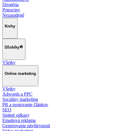
Drogéria
Potraviny
Nezaradené
Knihy
Džobíky
Všetky
Online marketing
Všetky
Adwords a PPC
Sociálny marketing
PR a postovanie článkov
SEO
Spätné odkazy
Emailová reklama
Generovanie návštevnosti
Video marketing