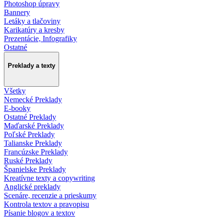
Photoshop úpravy
Bannery
Letáky a tlačoviny
Karikatúry a kresby
Prezentácie, Infografiky
Ostatné
Preklady a texty
Všetky
Nemecké Preklady
E-booky
Ostatné Preklady
Maďarské Preklady
Poľské Preklady
Talianske Preklady
Francúzske Preklady
Ruské Preklady
Španielske Preklady
Kreatívne texty a copywriting
Anglické preklady
Scenáre, recenzie a prieskumy
Kontrola textov a pravopisu
Písanie blogov a textov