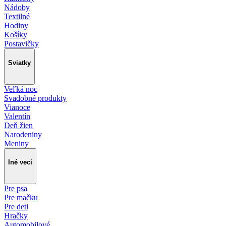
Nádoby
Textilné
Hodiny
Košíky
Postavičky
Sviatky
Veľká noc
Svadobné produkty
Vianoce
Valentín
Deň žien
Narodeniny
Meniny
Iné veci
Pre psa
Pre mačku
Pre deti
Hračky
Automobilové