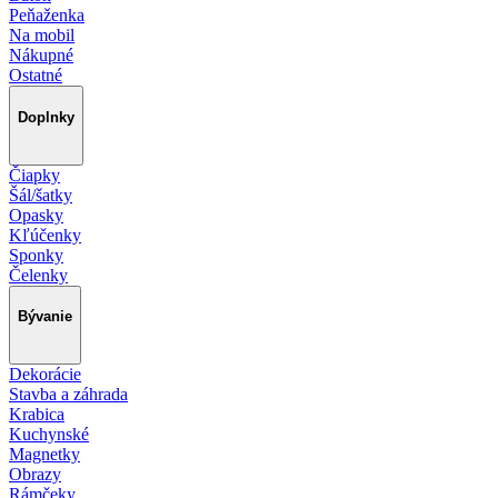
Peňaženka
Na mobil
Nákupné
Ostatné
Doplnky
Čiapky
Šál/šatky
Opasky
Kľúčenky
Sponky
Čelenky
Bývanie
Dekorácie
Stavba a záhrada
Krabica
Kuchynské
Magnetky
Obrazy
Rámčeky