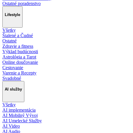
Ostatné poradenstvo
Lifestyle
Všetky
Šialené a Čudné
Ostatné
Zdravie a fitness
Výklad budúcnosti
Astrológia a Tarot
Online doučovanie
Cestovanie
Varenie a Recepty
Svadobné
AI služby
Všetky
AI implementácia
AI Mobilný Vývoj
AI Umelecké Služby
AI Video
AI Audio