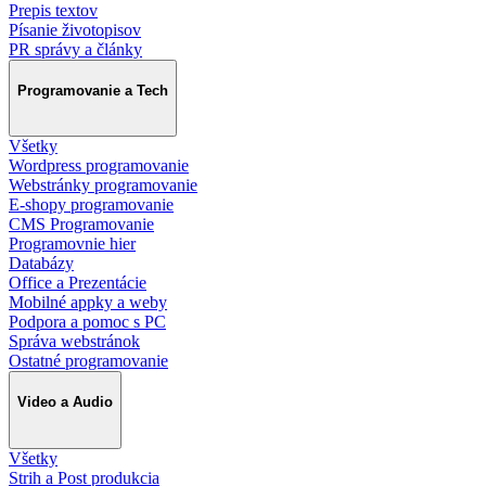
Prepis textov
Písanie životopisov
PR správy a články
Programovanie a Tech
Všetky
Wordpress programovanie
Webstránky programovanie
E-shopy programovanie
CMS Programovanie
Programovnie hier
Databázy
Office a Prezentácie
Mobilné appky a weby
Podpora a pomoc s PC
Správa webstránok
Ostatné programovanie
Video a Audio
Všetky
Strih a Post produkcia