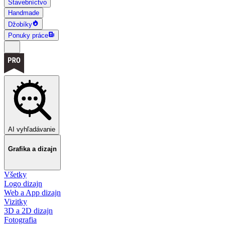
Stavebníctvo
Handmade
Džobíky
Ponuky práce
AI vyhľadávanie
Grafika a dizajn
Všetky
Logo dizajn
Web a App dizajn
Vizitky
3D a 2D dizajn
Fotografia