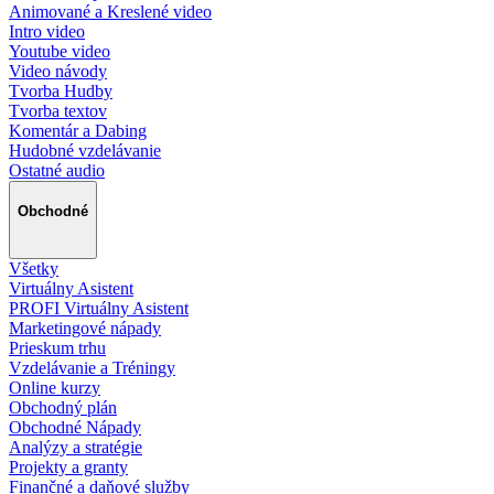
Animované a Kreslené video
Intro video
Youtube video
Video návody
Tvorba Hudby
Tvorba textov
Komentár a Dabing
Hudobné vzdelávanie
Ostatné audio
Obchodné
Všetky
Virtuálny Asistent
PROFI Virtuálny Asistent
Marketingové nápady
Prieskum trhu
Vzdelávanie a Tréningy
Online kurzy
Obchodný plán
Obchodné Nápady
Analýzy a stratégie
Projekty a granty
Finančné a daňové služby