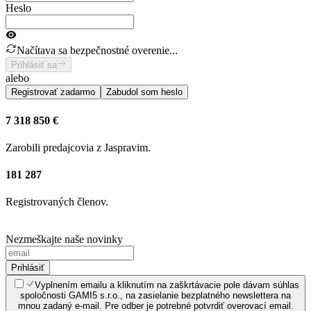
Heslo
Načítava sa bezpečnostné overenie...
Prihlásiť sa
alebo
Registrovať zadarmo
Zabudol som heslo
7 318 850 €
Zarobili predajcovia z Jaspravim.
181 287
Registrovaných členov.
Nezmeškajte naše novinky
Prihlásiť
Vyplnením emailu a kliknutím na zaškrtávacie pole dávam súhlas
spoločnosti GAMI5 s.r.o., na zasielanie bezplatného newslettera na
mnou zadaný e-mail. Pre odber je potrebné potvrdiť overovací email.