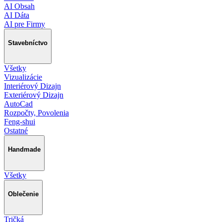
AI Obsah
AI Dáta
AI pre Firmy
Stavebníctvo
Všetky
Vizualizácie
Interiérový Dizajn
Exteriérový Dizajn
AutoCad
Rozpočty, Povolenia
Feng-shui
Ostatné
Handmade
Všetky
Oblečenie
Tričká