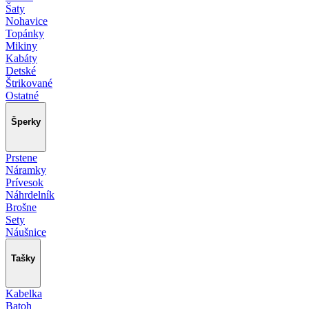
Šaty
Nohavice
Topánky
Mikiny
Kabáty
Detské
Štrikované
Ostatné
Šperky
Prstene
Náramky
Prívesok
Náhrdelník
Brošne
Sety
Náušnice
Tašky
Kabelka
Batoh