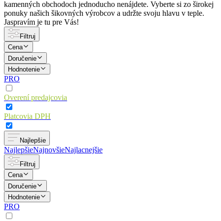
kamenných obchodoch jednoducho nenájdete. Vyberte si zo širokej
ponuky našich šikovných výrobcov a udržte svoju hlavu v teple.
Jaspravím je tu pre Vás!
Filtruj
Cena
Doručenie
Hodnotenie
PRO
Overení predajcovia
Platcovia DPH
Najlepšie
Najlepšie
Najnovšie
Najlacnejšie
Filtruj
Cena
Doručenie
Hodnotenie
PRO