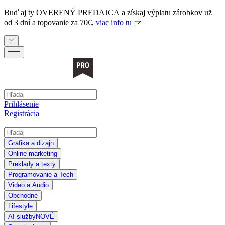
Buď aj ty
OVERENÝ PREDAJCA
a získaj výplatu zárobkov už
od 3 dní a topovanie za 70€,
viac info tu
Prihlásenie
Registrácia
Grafika a dizajn
Online marketing
Preklady a texty
Programovanie a Tech
Video a Audio
Obchodné
Lifestyle
AI služby
NOVÉ