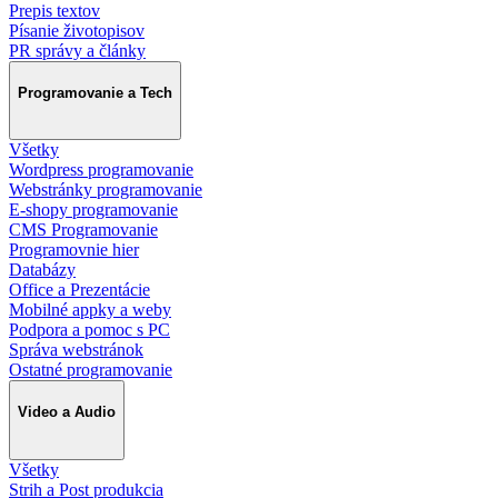
Prepis textov
Písanie životopisov
PR správy a články
Programovanie a Tech
Všetky
Wordpress programovanie
Webstránky programovanie
E-shopy programovanie
CMS Programovanie
Programovnie hier
Databázy
Office a Prezentácie
Mobilné appky a weby
Podpora a pomoc s PC
Správa webstránok
Ostatné programovanie
Video a Audio
Všetky
Strih a Post produkcia