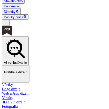
Stavebníctvo
Handmade
Džobíky
Ponuky práce
AI vyhľadávanie
Grafika a dizajn
Všetky
Logo dizajn
Web a App dizajn
Vizitky
3D a 2D dizajn
Fotografia