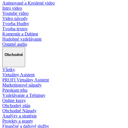
Animované a Kreslené video
Intro video
Youtube video
Video návody
Tvorba Hudby
Tvorba textov
Komentár a Dabing
Hudobné vzdelávanie
Ostatné audio
Obchodné
Všetky
Virtuálny Asistent
PROFI Virtuálny Asistent
Marketingové nápady
Prieskum trhu
Vzdelávanie a Tréningy
Online kurzy
Obchodný plán
Obchodné Nápady
Analýzy a stratégie
Projekty a granty
Finančné a daňové služby