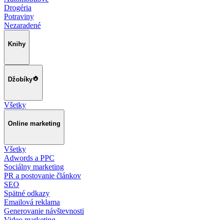
Drogéria
Potraviny
Nezaradené
Knihy
Džobíky
Všetky
Online marketing
Všetky
Adwords a PPC
Sociálny marketing
PR a postovanie článkov
SEO
Spätné odkazy
Emailová reklama
Generovanie návštevnosti
Video marketing