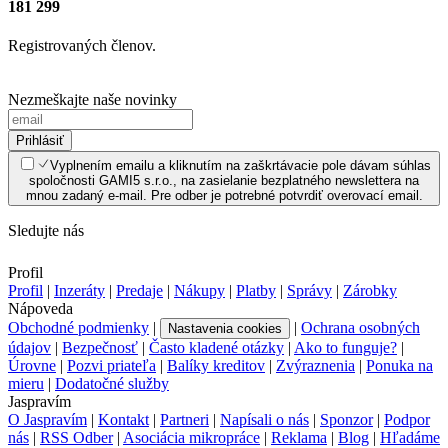
181 299
Registrovaných členov.
Nezmeškajte naše novinky
Prihlásiť
Vyplnením emailu a kliknutím na zaškrtávacie pole dávam súhlas
spoločnosti GAMI5 s.r.o., na zasielanie bezplatného newslettera na
mnou zadaný e-mail. Pre odber je potrebné potvrdiť overovací email.
Sledujte nás
Profil
Profil
|
Inzeráty
|
Predaje
|
Nákupy
|
Platby
|
Správy
|
Zárobky
Nápoveda
Obchodné podmienky
|
|
Ochrana osobných
Nastavenia cookies
údajov
|
Bezpečnosť
|
Často kladené otázky
|
Ako to funguje?
|
Úrovne
|
Pozvi priateľa
|
Balíky kreditov
|
Zvýraznenia
|
Ponuka na
mieru
|
Dodatočné služby
Jaspravím
O Jaspravím
|
Kontakt
|
Partneri
|
Napísali o nás
|
Sponzor
|
Podpor
nás
|
RSS Odber
|
Asociácia mikropráce
|
Reklama
|
Blog
|
Hľadáme