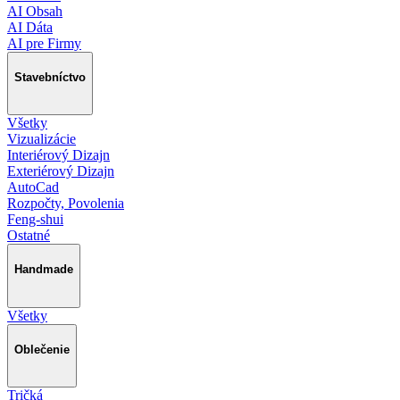
AI Obsah
AI Dáta
AI pre Firmy
Stavebníctvo
Všetky
Vizualizácie
Interiérový Dizajn
Exteriérový Dizajn
AutoCad
Rozpočty, Povolenia
Feng-shui
Ostatné
Handmade
Všetky
Oblečenie
Tričká