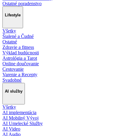
Ostatné poradenstvo
Lifestyle
Všetky
Šialené a Čudné
Ostatné
Zdravie a fitness
Výklad budúcnosti
Astrológia a Tarot
Online doučovanie
Cestovanie
Varenie a Recepty
Svadobné
AI služby
Všetky
AI implementácia
AI Mobilný Vývoj
AI Umelecké Služby
AI Video
AI Audio