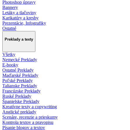
Photoshop úpravy
Bannery
Letáky a tlačoviny
Karikatúry a kresby
Prezentácie, Infografiky
Ostatné
Preklady a texty
Všetky
Nemecké Preklady
E-booky
Ostatné Preklady
Maďarské Preklady
Poľské Preklady
Talianske Preklady
Francúzske Preklady
Ruské Preklady
Španielske Preklady
Kreatívne texty a copywriting
Anglické preklady
Scenáre, recenzie a prieskumy
Kontrola textov a pravopisu
Písanie blogov a textov