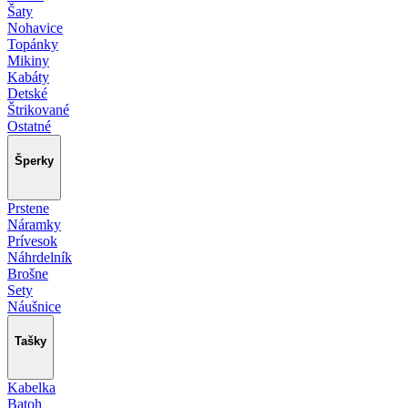
Šaty
Nohavice
Topánky
Mikiny
Kabáty
Detské
Štrikované
Ostatné
Šperky
Prstene
Náramky
Prívesok
Náhrdelník
Brošne
Sety
Náušnice
Tašky
Kabelka
Batoh