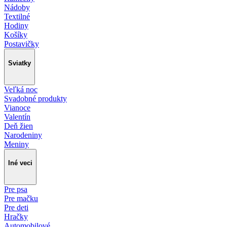
Nádoby
Textilné
Hodiny
Košíky
Postavičky
Sviatky
Veľká noc
Svadobné produkty
Vianoce
Valentín
Deň žien
Narodeniny
Meniny
Iné veci
Pre psa
Pre mačku
Pre deti
Hračky
Automobilové