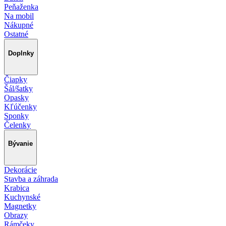
Peňaženka
Na mobil
Nákupné
Ostatné
Doplnky
Čiapky
Šál/šatky
Opasky
Kľúčenky
Sponky
Čelenky
Bývanie
Dekorácie
Stavba a záhrada
Krabica
Kuchynské
Magnetky
Obrazy
Rámčeky