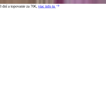
3 dní a topovanie za 70€,
viac info tu