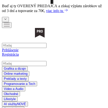
Buď aj ty
OVERENÝ PREDAJCA
a získaj výplatu zárobkov už
od 3 dní a topovanie za 70€,
viac info tu
Prihlásenie
Registrácia
Grafika a dizajn
Online marketing
Preklady a texty
Programovanie a Tech
Video a Audio
Obchodné
Lifestyle
AI služby
NOVÉ