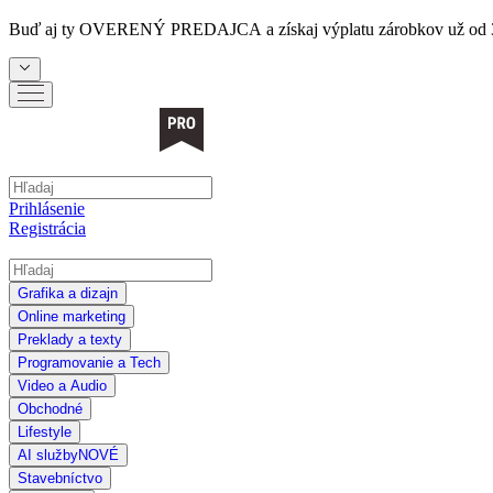
Buď aj ty
OVERENÝ PREDAJCA
a získaj výplatu zárobkov už od 
Prihlásenie
Registrácia
Grafika a dizajn
Online marketing
Preklady a texty
Programovanie a Tech
Video a Audio
Obchodné
Lifestyle
AI služby
NOVÉ
Stavebníctvo