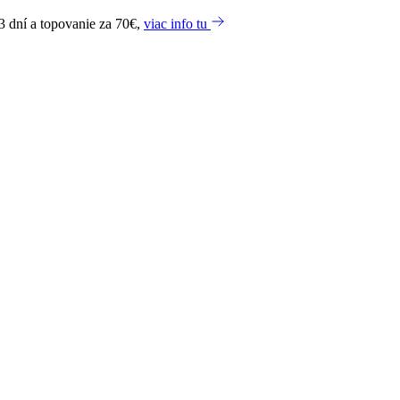
3 dní a topovanie za 70€,
viac info tu