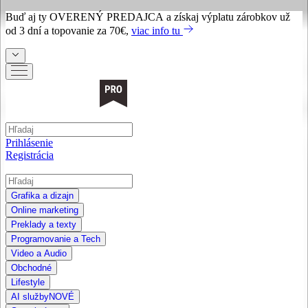
Buď aj ty
OVERENÝ PREDAJCA
a získaj výplatu zárobkov už
od 3 dní a topovanie za 70€,
viac info tu
Prihlásenie
Registrácia
Grafika a dizajn
Online marketing
Preklady a texty
Programovanie a Tech
Video a Audio
Obchodné
Lifestyle
AI služby
NOVÉ