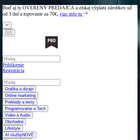
Buď aj ty
OVERENÝ PREDAJCA
a získaj výplatu zárobkov už
od 3 dní a topovanie za 70€,
viac info tu
Prihlásenie
Registrácia
Grafika a dizajn
Online marketing
Preklady a texty
Programovanie a Tech
Video a Audio
Obchodné
Lifestyle
AI služby
NOVÉ