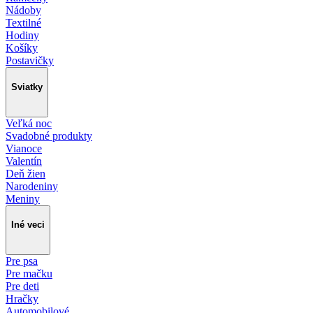
Nádoby
Textilné
Hodiny
Košíky
Postavičky
Sviatky
Veľká noc
Svadobné produkty
Vianoce
Valentín
Deň žien
Narodeniny
Meniny
Iné veci
Pre psa
Pre mačku
Pre deti
Hračky
Automobilové