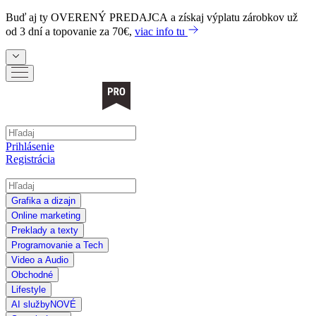
Buď aj ty
OVERENÝ PREDAJCA
a získaj výplatu zárobkov už
od 3 dní a topovanie za 70€,
viac info tu
Prihlásenie
Registrácia
Grafika a dizajn
Online marketing
Preklady a texty
Programovanie a Tech
Video a Audio
Obchodné
Lifestyle
AI služby
NOVÉ