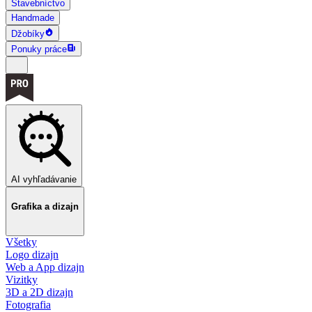
Stavebníctvo
Handmade
Džobíky
Ponuky práce
AI vyhľadávanie
Grafika a dizajn
Všetky
Logo dizajn
Web a App dizajn
Vizitky
3D a 2D dizajn
Fotografia