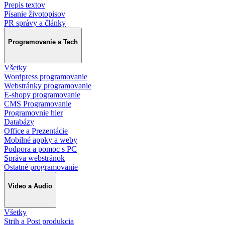
Prepis textov
Písanie životopisov
PR správy a články
Programovanie a Tech
Všetky
Wordpress programovanie
Webstránky programovanie
E-shopy programovanie
CMS Programovanie
Programovnie hier
Databázy
Office a Prezentácie
Mobilné appky a weby
Podpora a pomoc s PC
Správa webstránok
Ostatné programovanie
Video a Audio
Všetky
Strih a Post produkcia