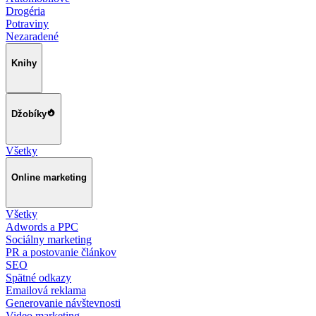
Drogéria
Potraviny
Nezaradené
Knihy
Džobíky
Všetky
Online marketing
Všetky
Adwords a PPC
Sociálny marketing
PR a postovanie článkov
SEO
Spätné odkazy
Emailová reklama
Generovanie návštevnosti
Video marketing