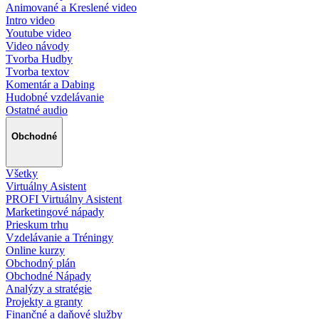
Animované a Kreslené video
Intro video
Youtube video
Video návody
Tvorba Hudby
Tvorba textov
Komentár a Dabing
Hudobné vzdelávanie
Ostatné audio
Obchodné
Všetky
Virtuálny Asistent
PROFI Virtuálny Asistent
Marketingové nápady
Prieskum trhu
Vzdelávanie a Tréningy
Online kurzy
Obchodný plán
Obchodné Nápady
Analýzy a stratégie
Projekty a granty
Finančné a daňové služby