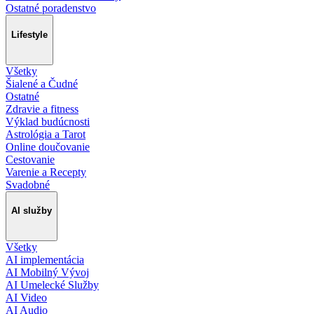
Ostatné poradenstvo
Lifestyle
Všetky
Šialené a Čudné
Ostatné
Zdravie a fitness
Výklad budúcnosti
Astrológia a Tarot
Online doučovanie
Cestovanie
Varenie a Recepty
Svadobné
AI služby
Všetky
AI implementácia
AI Mobilný Vývoj
AI Umelecké Služby
AI Video
AI Audio