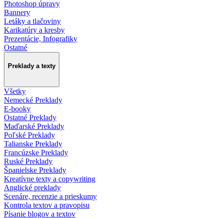
Photoshop úpravy
Bannery
Letáky a tlačoviny
Karikatúry a kresby
Prezentácie, Infografiky
Ostatné
Preklady a texty
Všetky
Nemecké Preklady
E-booky
Ostatné Preklady
Maďarské Preklady
Poľské Preklady
Talianske Preklady
Francúzske Preklady
Ruské Preklady
Španielske Preklady
Kreatívne texty a copywriting
Anglické preklady
Scenáre, recenzie a prieskumy
Kontrola textov a pravopisu
Písanie blogov a textov