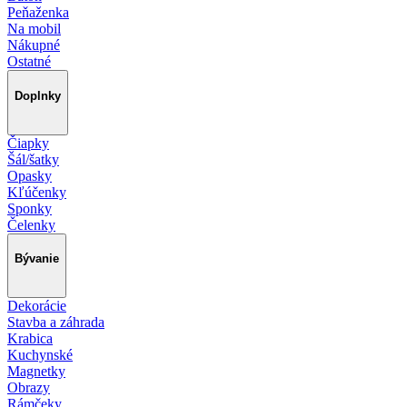
Peňaženka
Na mobil
Nákupné
Ostatné
Doplnky
Čiapky
Šál/šatky
Opasky
Kľúčenky
Sponky
Čelenky
Bývanie
Dekorácie
Stavba a záhrada
Krabica
Kuchynské
Magnetky
Obrazy
Rámčeky