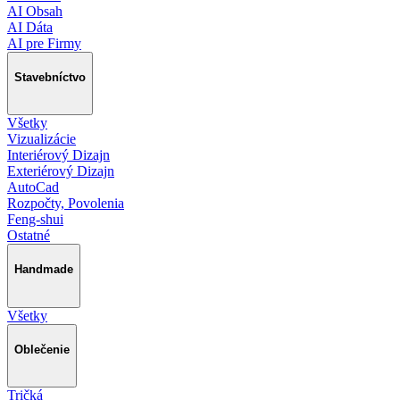
AI Obsah
AI Dáta
AI pre Firmy
Stavebníctvo
Všetky
Vizualizácie
Interiérový Dizajn
Exteriérový Dizajn
AutoCad
Rozpočty, Povolenia
Feng-shui
Ostatné
Handmade
Všetky
Oblečenie
Tričká