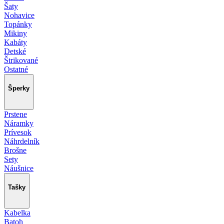
Šaty
Nohavice
Topánky
Mikiny
Kabáty
Detské
Štrikované
Ostatné
Šperky
Prstene
Náramky
Prívesok
Náhrdelník
Brošne
Sety
Náušnice
Tašky
Kabelka
Batoh