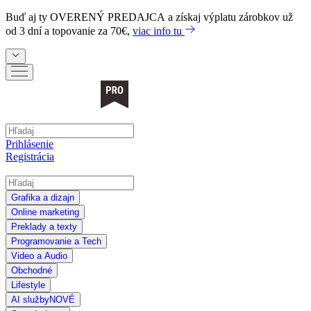
Buď aj ty
OVERENÝ PREDAJCA
a získaj výplatu zárobkov už
od 3 dní a topovanie za 70€,
viac info tu
Prihlásenie
Registrácia
Grafika a dizajn
Online marketing
Preklady a texty
Programovanie a Tech
Video a Audio
Obchodné
Lifestyle
AI služby
NOVÉ