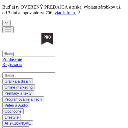
Buď aj ty
OVERENÝ PREDAJCA
a získaj výplatu zárobkov už
od 3 dní a topovanie za 70€,
viac info tu
Prihlásenie
Registrácia
Grafika a dizajn
Online marketing
Preklady a texty
Programovanie a Tech
Video a Audio
Obchodné
Lifestyle
AI služby
NOVÉ