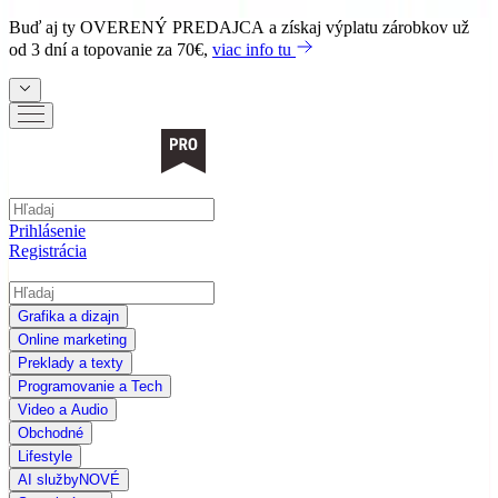
Buď aj ty
OVERENÝ PREDAJCA
a získaj výplatu zárobkov už
od 3 dní a topovanie za 70€,
viac info tu
Prihlásenie
Registrácia
Grafika a dizajn
Online marketing
Preklady a texty
Programovanie a Tech
Video a Audio
Obchodné
Lifestyle
AI služby
NOVÉ